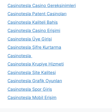
Casinotesla Casino Gereksinimleri
Casinotesla Patent Casinoları
Casinotesla Kaliteli Bahis
Casinotesla Casino Erişimi
Casinotesla Üye Girişi
Casinotesla Şifre Kurtarma
Casinotesla
Casinotesla Krupiye Hizmeti
Casinotesla Site Kalitesi
Casinotesla Grafik Oyunları
Casinotesla Spor Giriş
Casinotesla Mobil Erişim