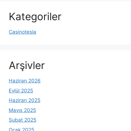
Kategoriler
Casinotesla
Arşivler
Haziran 2026
Eylül 2025
Haziran 2025
Mayıs 2025
Şubat 2025
Ocak 2025