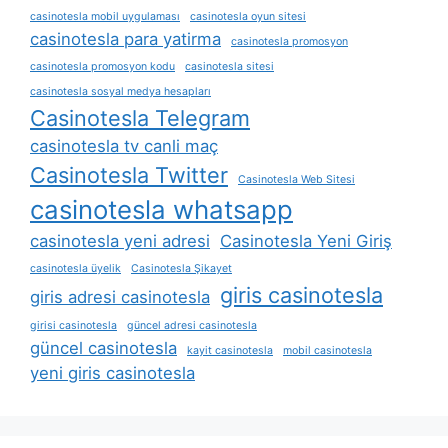
casinotesla mobil uygulaması
casinotesla oyun sitesi
casinotesla para yatirma
casinotesla promosyon
casinotesla promosyon kodu
casinotesla sitesi
casinotesla sosyal medya hesapları
Casinotesla Telegram
casinotesla tv canli maç
Casinotesla Twitter
Casinotesla Web Sitesi
casinotesla whatsapp
casinotesla yeni adresi
Casinotesla Yeni Giriş
casinotesla üyelik
Casinotesla Şikayet
giris casinotesla
giris adresi casinotesla
girisi casinotesla
güncel adresi casinotesla
güncel casinotesla
kayit casinotesla
mobil casinotesla
yeni giris casinotesla