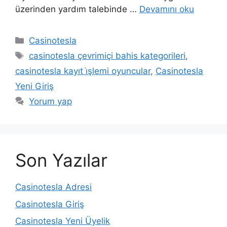
üzerinden yardım talebinde …
Devamını oku
Kategoriler
Casinotesla
Etiketler
casinotesla çevrimiçi bahis kategorileri
,
casinotesla kayıt i̇şlemi oyuncular
,
Casinotesla
Yeni Giriş
Yorum yap
Son Yazılar
Casinotesla Adresi
Casinotesla Giriş
Casinotesla Yeni Üyelik