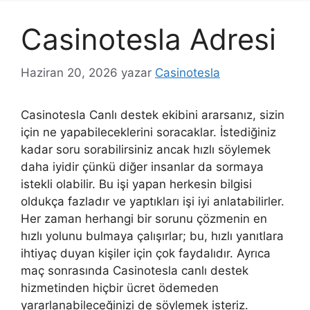
Casinotesla Adresi
Haziran 20, 2026
yazar
Casinotesla
Casinotesla Canlı destek ekibini ararsanız, sizin
için ne yapabileceklerini soracaklar. İstediğiniz
kadar soru sorabilirsiniz ancak hızlı söylemek
daha iyidir çünkü diğer insanlar da sormaya
istekli olabilir. Bu işi yapan herkesin bilgisi
oldukça fazladır ve yaptıkları işi iyi anlatabilirler.
Her zaman herhangi bir sorunu çözmenin en
hızlı yolunu bulmaya çalışırlar; bu, hızlı yanıtlara
ihtiyaç duyan kişiler için çok faydalıdır. Ayrıca
maç sonrasında Casinotesla canlı destek
hizmetinden hiçbir ücret ödemeden
yararlanabileceğinizi de söylemek isteriz.