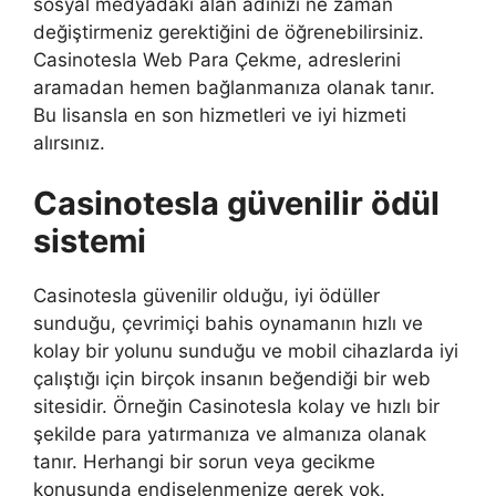
sosyal medyadaki alan adınızı ne zaman
değiştirmeniz gerektiğini de öğrenebilirsiniz.
Casinotesla Web Para Çekme, adreslerini
aramadan hemen bağlanmanıza olanak tanır.
Bu lisansla en son hizmetleri ve iyi hizmeti
alırsınız.
Casinotesla güvenilir ödül
sistemi
Casinotesla güvenilir olduğu, iyi ödüller
sunduğu, çevrimiçi bahis oynamanın hızlı ve
kolay bir yolunu sunduğu ve mobil cihazlarda iyi
çalıştığı için birçok insanın beğendiği bir web
sitesidir. Örneğin Casinotesla kolay ve hızlı bir
şekilde para yatırmanıza ve almanıza olanak
tanır. Herhangi bir sorun veya gecikme
konusunda endişelenmenize gerek yok.