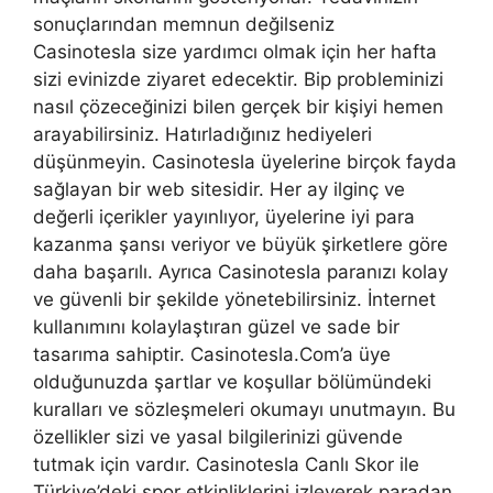
sonuçlarından memnun değilseniz
Casinotesla size yardımcı olmak için her hafta
sizi evinizde ziyaret edecektir. Bip probleminizi
nasıl çözeceğinizi bilen gerçek bir kişiyi hemen
arayabilirsiniz. Hatırladığınız hediyeleri
düşünmeyin. Casinotesla üyelerine birçok fayda
sağlayan bir web sitesidir. Her ay ilginç ve
değerli içerikler yayınlıyor, üyelerine iyi para
kazanma şansı veriyor ve büyük şirketlere göre
daha başarılı. Ayrıca Casinotesla paranızı kolay
ve güvenli bir şekilde yönetebilirsiniz. İnternet
kullanımını kolaylaştıran güzel ve sade bir
tasarıma sahiptir. Casinotesla.Com’a üye
olduğunuzda şartlar ve koşullar bölümündeki
kuralları ve sözleşmeleri okumayı unutmayın. Bu
özellikler sizi ve yasal bilgilerinizi güvende
tutmak için vardır. Casinotesla Canlı Skor ile
Türkiye’deki spor etkinliklerini izleyerek paradan