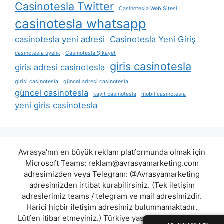
Casinotesla Twitter
Casinotesla Web Sitesi
casinotesla whatsapp
casinotesla yeni adresi
Casinotesla Yeni Giriş
casinotesla üyelik
Casinotesla Şikayet
giris casinotesla
giris adresi casinotesla
girisi casinotesla
güncel adresi casinotesla
güncel casinotesla
kayit casinotesla
mobil casinotesla
yeni giris casinotesla
Avrasya'nın en büyük reklam platformunda olmak için
Microsoft Teams:
reklam@avrasyamarketing.com
adresimizden veya Telegram: @Avrasyamarketing
adresimizden irtibat kurabilirsiniz. (Tek iletişim
adreslerimiz teams / telegram ve mail adresimizdir.
Harici hiçbir iletişim adresimiz bulunmamaktadır.
Lütfen itibar etmeyiniz.) Türkiye yasalarına göre 7258