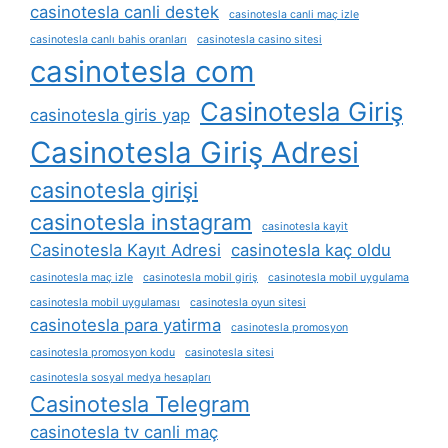
casinotesla canli destek
casinotesla canli maç izle
casinotesla canlı bahis oranları
casinotesla casino sitesi
casinotesla com
Casinotesla Giriş
casinotesla giris yap
Casinotesla Giriş Adresi
casinotesla girişi
casinotesla instagram
casinotesla kayit
Casinotesla Kayıt Adresi
casinotesla kaç oldu
casinotesla maç izle
casinotesla mobil giriş
casinotesla mobil uygulama
casinotesla mobil uygulaması
casinotesla oyun sitesi
casinotesla para yatirma
casinotesla promosyon
casinotesla promosyon kodu
casinotesla sitesi
casinotesla sosyal medya hesapları
Casinotesla Telegram
casinotesla tv canli maç