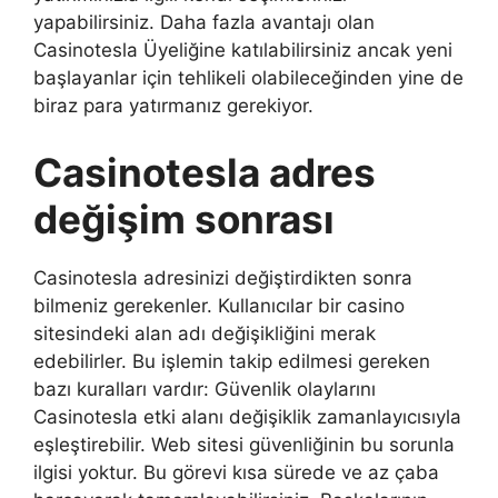
yapabilirsiniz. Daha fazla avantajı olan
Casinotesla Üyeliğine katılabilirsiniz ancak yeni
başlayanlar için tehlikeli olabileceğinden yine de
biraz para yatırmanız gerekiyor.
Casinotesla adres
değişim sonrası
Casinotesla adresinizi değiştirdikten sonra
bilmeniz gerekenler. Kullanıcılar bir casino
sitesindeki alan adı değişikliğini merak
edebilirler. Bu işlemin takip edilmesi gereken
bazı kuralları vardır: Güvenlik olaylarını
Casinotesla etki alanı değişiklik zamanlayıcısıyla
eşleştirebilir. Web sitesi güvenliğinin bu sorunla
ilgisi yoktur. Bu görevi kısa sürede ve az çaba