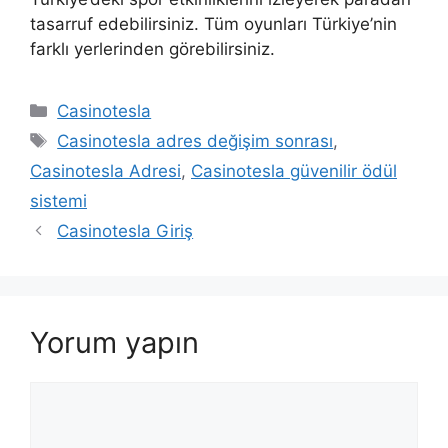
tasarruf edebilirsiniz. Tüm oyunları Türkiye’nin
farklı yerlerinden görebilirsiniz.
Kategoriler
Casinotesla
Etiketler
Casinotesla adres değişim sonrası
,
Casinotesla Adresi
,
Casinotesla güvenilir ödül
sistemi
Casinotesla Giriş
Yorum yapın
Yorum