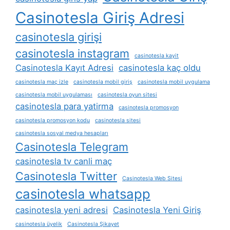
Casinotesla Giriş Adresi
casinotesla girişi
casinotesla instagram
casinotesla kayit
Casinotesla Kayıt Adresi
casinotesla kaç oldu
casinotesla maç izle
casinotesla mobil giriş
casinotesla mobil uygulama
casinotesla mobil uygulaması
casinotesla oyun sitesi
casinotesla para yatirma
casinotesla promosyon
casinotesla promosyon kodu
casinotesla sitesi
casinotesla sosyal medya hesapları
Casinotesla Telegram
casinotesla tv canli maç
Casinotesla Twitter
Casinotesla Web Sitesi
casinotesla whatsapp
casinotesla yeni adresi
Casinotesla Yeni Giriş
casinotesla üyelik
Casinotesla Şikayet