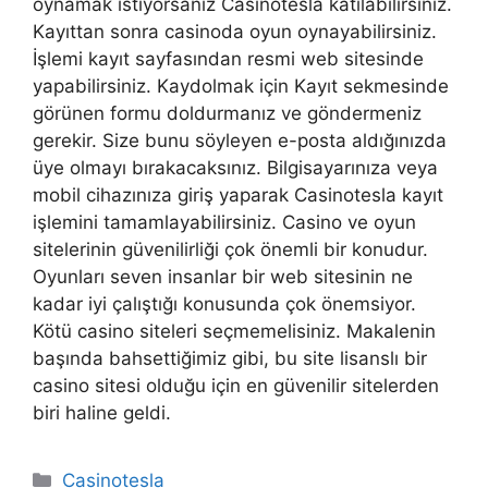
oynamak istiyorsanız Casinotesla katılabilirsiniz.
Kayıttan sonra casinoda oyun oynayabilirsiniz.
İşlemi kayıt sayfasından resmi web sitesinde
yapabilirsiniz. Kaydolmak için Kayıt sekmesinde
görünen formu doldurmanız ve göndermeniz
gerekir. Size bunu söyleyen e-posta aldığınızda
üye olmayı bırakacaksınız. Bilgisayarınıza veya
mobil cihazınıza giriş yaparak Casinotesla kayıt
işlemini tamamlayabilirsiniz. Casino ve oyun
sitelerinin güvenilirliği çok önemli bir konudur.
Oyunları seven insanlar bir web sitesinin ne
kadar iyi çalıştığı konusunda çok önemsiyor.
Kötü casino siteleri seçmemelisiniz. Makalenin
başında bahsettiğimiz gibi, bu site lisanslı bir
casino sitesi olduğu için en güvenilir sitelerden
biri haline geldi.
Kategoriler
Casinotesla