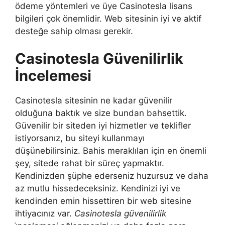
ödeme yöntemleri ve üye Casinotesla lisans
bilgileri çok önemlidir. Web sitesinin iyi ve aktif
desteğe sahip olması gerekir.
Casinotesla Güvenilirlik
İncelemesi
Casinotesla sitesinin ne kadar güvenilir
olduğuna baktık ve size bundan bahsettik.
Güvenilir bir siteden iyi hizmetler ve teklifler
istiyorsanız, bu siteyi kullanmayı
düşünebilirsiniz. Bahis meraklıları için en önemli
şey, sitede rahat bir süreç yapmaktır.
Kendinizden şüphe ederseniz huzursuz ve daha
az mutlu hissedeceksiniz. Kendinizi iyi ve
kendinden emin hissettiren bir web sitesine
ihtiyacınız var.
Casinotesla güvenilirlik