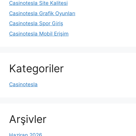
Casinotesla Site Kalitesi
Casinotesla Grafik Oyunları
Casinotesla Spor Giriş
Casinotesla Mobil Erişim
Kategoriler
Casinotesla
Arşivler
Haziran 2026