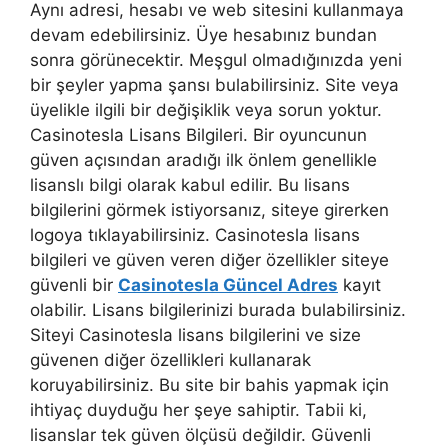
Aynı adresi, hesabı ve web sitesini kullanmaya
devam edebilirsiniz. Üye hesabınız bundan
sonra görünecektir. Meşgul olmadığınızda yeni
bir şeyler yapma şansı bulabilirsiniz. Site veya
üyelikle ilgili bir değişiklik veya sorun yoktur.
Casinotesla Lisans Bilgileri. Bir oyuncunun
güven açısından aradığı ilk önlem genellikle
lisanslı bilgi olarak kabul edilir. Bu lisans
bilgilerini görmek istiyorsanız, siteye girerken
logoya tıklayabilirsiniz. Casinotesla lisans
bilgileri ve güven veren diğer özellikler siteye
güvenli bir
Casinotesla Güncel Adres
kayıt
olabilir. Lisans bilgilerinizi burada bulabilirsiniz.
Siteyi Casinotesla lisans bilgilerini ve size
güvenen diğer özellikleri kullanarak
koruyabilirsiniz. Bu site bir bahis yapmak için
ihtiyaç duyduğu her şeye sahiptir. Tabii ki,
lisanslar tek güven ölçüsü değildir. Güvenli