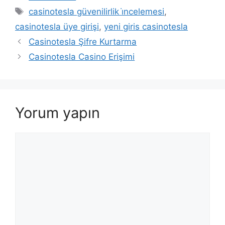
Etiketler
casinotesla güvenilirlik i̇ncelemesi
,
casinotesla üye girişi
,
yeni giris casinotesla
Casinotesla Şifre Kurtarma
Casinotesla Casino Erişimi
Yorum yapın
Yorum