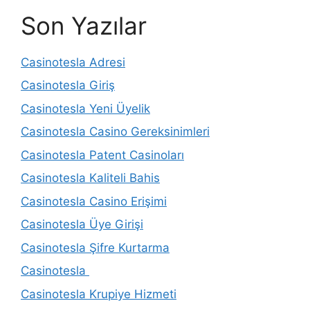
Son Yazılar
Casinotesla Adresi
Casinotesla Giriş
Casinotesla Yeni Üyelik
Casinotesla Casino Gereksinimleri
Casinotesla Patent Casinoları
Casinotesla Kaliteli Bahis
Casinotesla Casino Erişimi
Casinotesla Üye Girişi
Casinotesla Şifre Kurtarma
Casinotesla
Casinotesla Krupiye Hizmeti