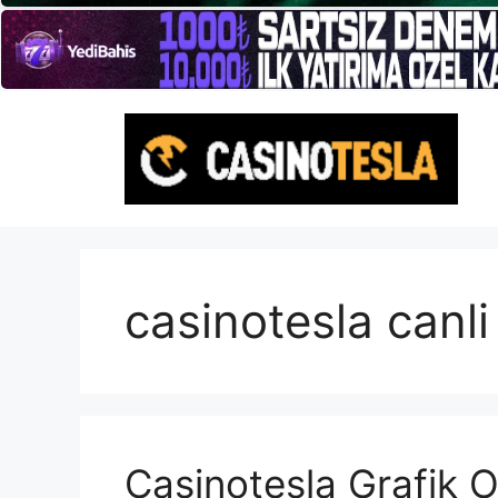
İçeriğe
atla
casinotesla canli
Casinotesla Grafik O