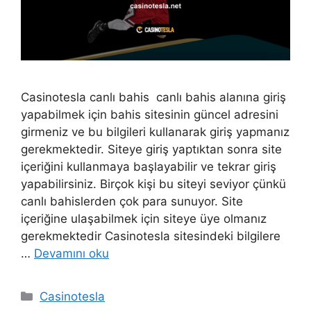
Casinotesla canlı bahis canlı bahis alanına giriş
yapabilmek için bahis sitesinin güncel adresini
girmeniz ve bu bilgileri kullanarak giriş yapmanız
gerekmektedir. Siteye giriş yaptıktan sonra site
içeriğini kullanmaya başlayabilir ve tekrar giriş
yapabilirsiniz. Birçok kişi bu siteyi seviyor çünkü
canlı bahislerden çok para sunuyor. Site
içeriğine ulaşabilmek için siteye üye olmanız
gerekmektedir Casinotesla sitesindeki bilgilere
…
Devamını oku
Kategoriler
Casinotesla