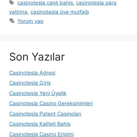
Etiketler
casinotesla canlı bahis
,
casinotesla para
yatirma
,
casinotesla üye mutfağı
Yorum yap
Son Yazılar
Casinotesla Adresi
Casinotesla Giriş
Casinotesla Yeni Üyelik
Casinotesla Casino Gereksinimleri
Casinotesla Patent Casinoları
Casinotesla Kaliteli Bahis
Casinotesla Casino Erişimi