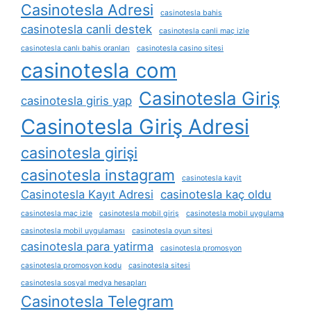
Casinotesla Adresi
casinotesla bahis
casinotesla canli destek
casinotesla canli maç izle
casinotesla canlı bahis oranları
casinotesla casino sitesi
casinotesla com
Casinotesla Giriş
casinotesla giris yap
Casinotesla Giriş Adresi
casinotesla girişi
casinotesla instagram
casinotesla kayit
Casinotesla Kayıt Adresi
casinotesla kaç oldu
casinotesla maç izle
casinotesla mobil giriş
casinotesla mobil uygulama
casinotesla mobil uygulaması
casinotesla oyun sitesi
casinotesla para yatirma
casinotesla promosyon
casinotesla promosyon kodu
casinotesla sitesi
casinotesla sosyal medya hesapları
Casinotesla Telegram