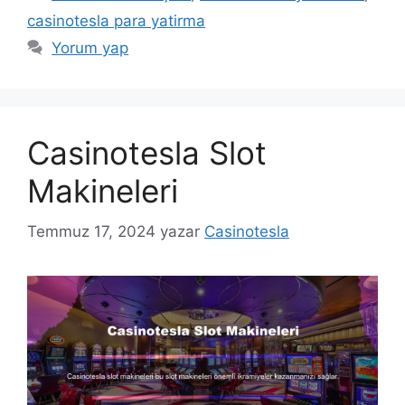
casinotesla para yatirma
Yorum yap
Casinotesla Slot
Makineleri
Temmuz 17, 2024
yazar
Casinotesla