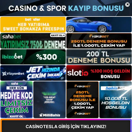
×
CASİNOTESLA GİRİŞ İÇİN TIKLAYINIZ!