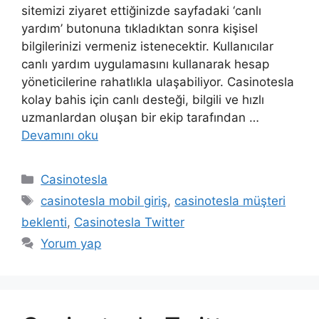
sitemizi ziyaret ettiğinizde sayfadaki ‘canlı
yardım’ butonuna tıkladıktan sonra kişisel
bilgilerinizi vermeniz istenecektir. Kullanıcılar
canlı yardım uygulamasını kullanarak hesap
yöneticilerine rahatlıkla ulaşabiliyor. Casinotesla
kolay bahis için canlı desteği, bilgili ve hızlı
uzmanlardan oluşan bir ekip tarafından …
Devamını oku
Kategoriler
Casinotesla
Etiketler
casinotesla mobil giriş
,
casinotesla müşteri
beklenti
,
Casinotesla Twitter
Yorum yap