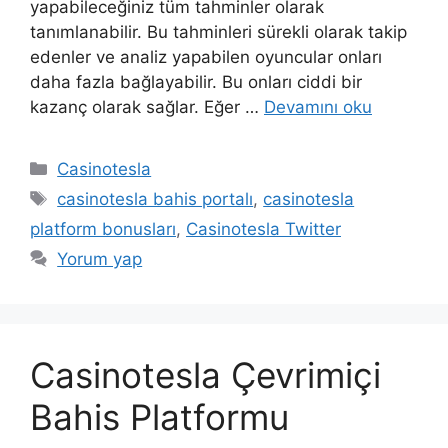
yapabileceğiniz tüm tahminler olarak
tanımlanabilir. Bu tahminleri sürekli olarak takip
edenler ve analiz yapabilen oyuncular onları
daha fazla bağlayabilir. Bu onları ciddi bir
kazanç olarak sağlar. Eğer …
Devamını oku
Kategoriler
Casinotesla
Etiketler
casinotesla bahis portalı
,
casinotesla
platform bonusları
,
Casinotesla Twitter
Yorum yap
Casinotesla Çevrimiçi
Bahis Platformu