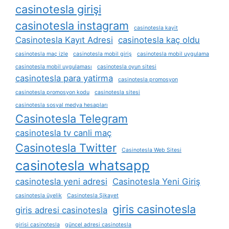
casinotesla girişi
casinotesla instagram
casinotesla kayit
Casinotesla Kayıt Adresi
casinotesla kaç oldu
casinotesla maç izle
casinotesla mobil giriş
casinotesla mobil uygulama
casinotesla mobil uygulaması
casinotesla oyun sitesi
casinotesla para yatirma
casinotesla promosyon
casinotesla promosyon kodu
casinotesla sitesi
casinotesla sosyal medya hesapları
Casinotesla Telegram
casinotesla tv canli maç
Casinotesla Twitter
Casinotesla Web Sitesi
casinotesla whatsapp
casinotesla yeni adresi
Casinotesla Yeni Giriş
casinotesla üyelik
Casinotesla Şikayet
giris casinotesla
giris adresi casinotesla
girisi casinotesla
güncel adresi casinotesla