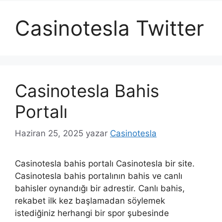
Casinotesla Twitter
Casinotesla Bahis
Portalı
Haziran 25, 2025
yazar
Casinotesla
Casinotesla bahis portalı Casinotesla bir site.
Casinotesla bahis portalının bahis ve canlı
bahisler oynandığı bir adrestir. Canlı bahis,
rekabet ilk kez başlamadan söylemek
istediğiniz herhangi bir spor şubesinde