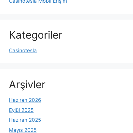
Casinotesla Mobil Erişim
Kategoriler
Casinotesla
Arşivler
Haziran 2026
Eylül 2025
Haziran 2025
Mayıs 2025