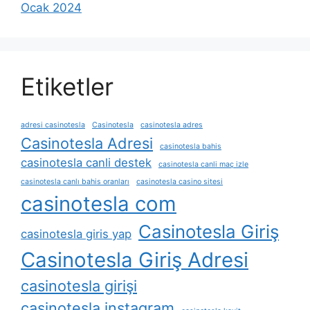
Ocak 2024
Etiketler
adresi casinotesla
Casinotesla
casinotesla adres
Casinotesla Adresi
casinotesla bahis
casinotesla canli destek
casinotesla canli maç izle
casinotesla canlı bahis oranları
casinotesla casino sitesi
casinotesla com
Casinotesla Giriş
casinotesla giris yap
Casinotesla Giriş Adresi
casinotesla girişi
casinotesla instagram