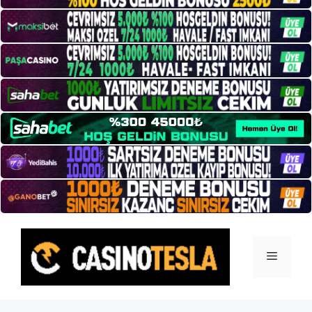
İçeriğe
atla
Menü