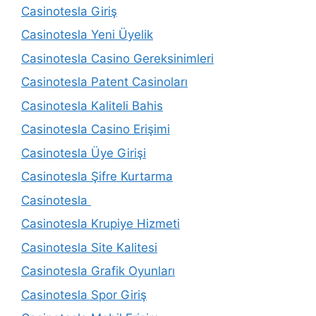
Casinotesla Giriş
Casinotesla Yeni Üyelik
Casinotesla Casino Gereksinimleri
Casinotesla Patent Casinoları
Casinotesla Kaliteli Bahis
Casinotesla Casino Erişimi
Casinotesla Üye Girişi
Casinotesla Şifre Kurtarma
Casinotesla
Casinotesla Krupiye Hizmeti
Casinotesla Site Kalitesi
Casinotesla Grafik Oyunları
Casinotesla Spor Giriş