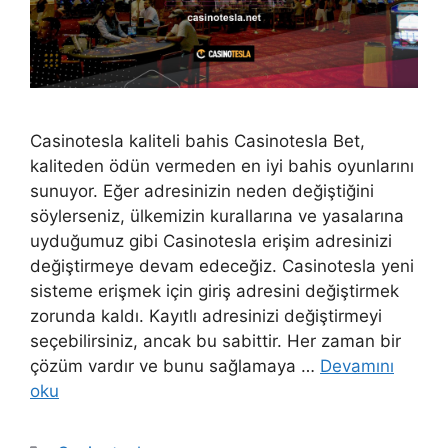
Casinotesla kaliteli bahis Casinotesla Bet,
kaliteden ödün vermeden en iyi bahis oyunlarını
sunuyor. Eğer adresinizin neden değiştiğini
söylerseniz, ülkemizin kurallarına ve yasalarına
uyduğumuz gibi Casinotesla erişim adresinizi
değiştirmeye devam edeceğiz. Casinotesla yeni
sisteme erişmek için giriş adresini değiştirmek
zorunda kaldı. Kayıtlı adresinizi değiştirmeyi
seçebilirsiniz, ancak bu sabittir. Her zaman bir
çözüm vardır ve bunu sağlamaya …
Devamını
oku