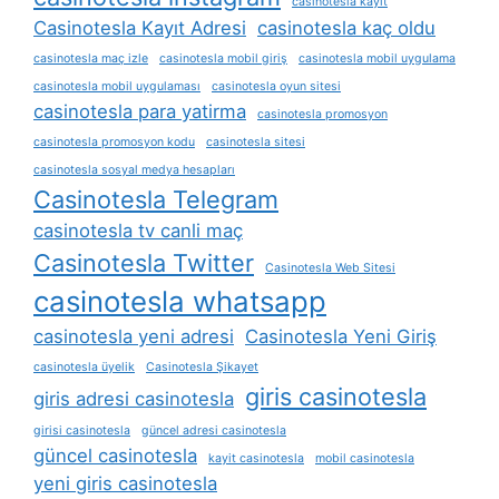
casinotesla kayit
Casinotesla Kayıt Adresi
casinotesla kaç oldu
casinotesla maç izle
casinotesla mobil giriş
casinotesla mobil uygulama
casinotesla mobil uygulaması
casinotesla oyun sitesi
casinotesla para yatirma
casinotesla promosyon
casinotesla promosyon kodu
casinotesla sitesi
casinotesla sosyal medya hesapları
Casinotesla Telegram
casinotesla tv canli maç
Casinotesla Twitter
Casinotesla Web Sitesi
casinotesla whatsapp
casinotesla yeni adresi
Casinotesla Yeni Giriş
casinotesla üyelik
Casinotesla Şikayet
giris casinotesla
giris adresi casinotesla
girisi casinotesla
güncel adresi casinotesla
güncel casinotesla
kayit casinotesla
mobil casinotesla
yeni giris casinotesla