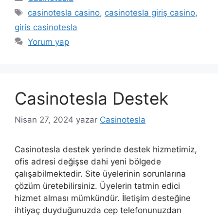
Etiketler
casinotesla casino
,
casinotesla giriş casino
,
giris casinotesla
Yorum yap
Casinotesla Destek
Nisan 27, 2024
yazar
Casinotesla
Casinotesla destek yerinde destek hizmetimiz,
ofis adresi değişse dahi yeni bölgede
çalışabilmektedir. Site üyelerinin sorunlarına
çözüm üretebilirsiniz. Üyelerin tatmin edici
hizmet alması mümkündür. İletişim desteğine
ihtiyaç duyduğunuzda cep telefonunuzdan