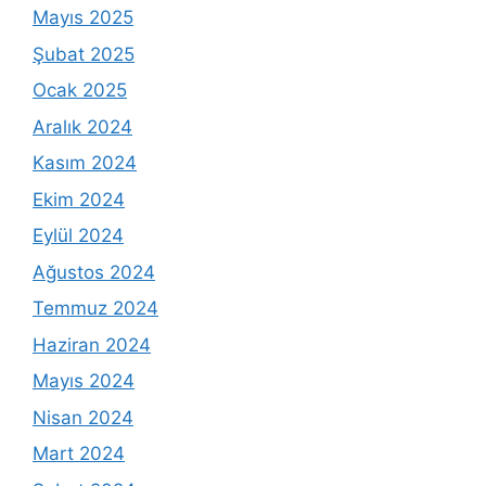
Mayıs 2025
Şubat 2025
Ocak 2025
Aralık 2024
Kasım 2024
Ekim 2024
Eylül 2024
Ağustos 2024
Temmuz 2024
Haziran 2024
Mayıs 2024
Nisan 2024
Mart 2024