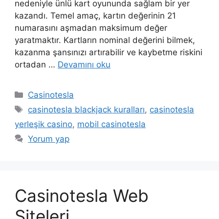
nedeniyle ünlü kart oyununda sağlam bir yer
kazandı. Temel amaç, kartın değerinin 21
numarasını aşmadan maksimum değer
yaratmaktır. Kartların nominal değerini bilmek,
kazanma şansınızı artırabilir ve kaybetme riskini
ortadan …
Devamını oku
Kategoriler
Casinotesla
Etiketler
casinotesla blackjack kuralları
,
casinotesla
yerleşik casino
,
mobil casinotesla
Yorum yap
Casinotesla Web
Siteleri