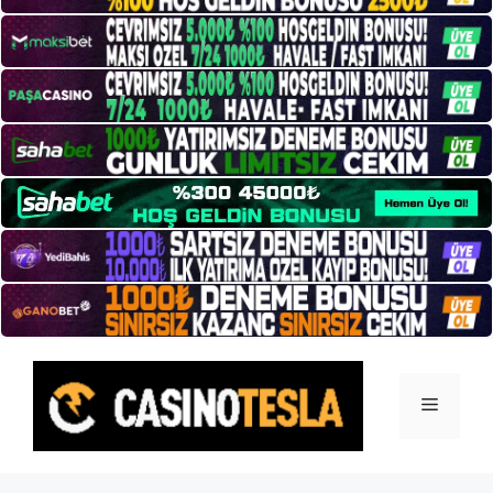
İçeriğe
atla
Menü