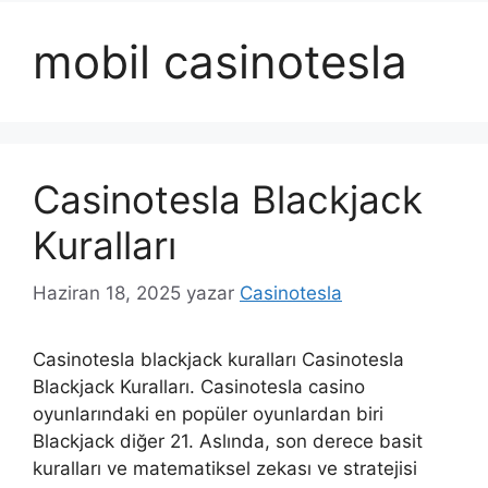
mobil casinotesla
Casinotesla Blackjack
Kuralları
Haziran 18, 2025
yazar
Casinotesla
Casinotesla blackjack kuralları Casinotesla
Blackjack Kuralları. Casinotesla casino
oyunlarındaki en popüler oyunlardan biri
Blackjack diğer 21. Aslında, son derece basit
kuralları ve matematiksel zekası ve stratejisi