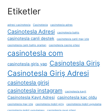
Etiketler
adresi casinotesla
Casinotesla
casinotesla adres
Casinotesla Adresi
casinotesla bahis
casinotesla canli destek
casinotesla canli maç izle
casinotesla canlı bahis oranları
casinotesla casino sitesi
casinotesla com
Casinotesla Giriş
casinotesla giris yap
Casinotesla Giriş Adresi
casinotesla girişi
casinotesla instagram
casinotesla kayit
Casinotesla Kayıt Adresi
casinotesla kaç oldu
casinotesla maç izle
casinotesla mobil giriş
casinotesla mobil uygulama
casinotesla mobil uygulaması
casinotesla oyun sitesi