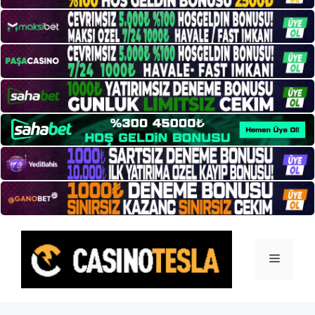
İçeriğe
atla
Menü