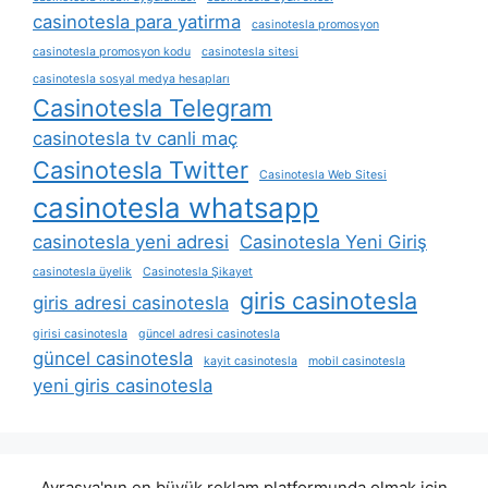
casinotesla para yatirma
casinotesla promosyon
casinotesla promosyon kodu
casinotesla sitesi
casinotesla sosyal medya hesapları
Casinotesla Telegram
casinotesla tv canli maç
Casinotesla Twitter
Casinotesla Web Sitesi
casinotesla whatsapp
casinotesla yeni adresi
Casinotesla Yeni Giriş
casinotesla üyelik
Casinotesla Şikayet
giris casinotesla
giris adresi casinotesla
girisi casinotesla
güncel adresi casinotesla
güncel casinotesla
kayit casinotesla
mobil casinotesla
yeni giris casinotesla
Avrasya'nın en büyük reklam platformunda olmak için