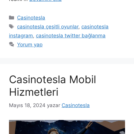
Kategoriler
Casinotesla
Etiketler
casinotesla çeşitli oyunlar
,
casinotesla
instagram
,
casinotesla twitter bağlanma
Yorum yap
Casinotesla Mobil
Hizmetleri
Mayıs 18, 2024
yazar
Casinotesla