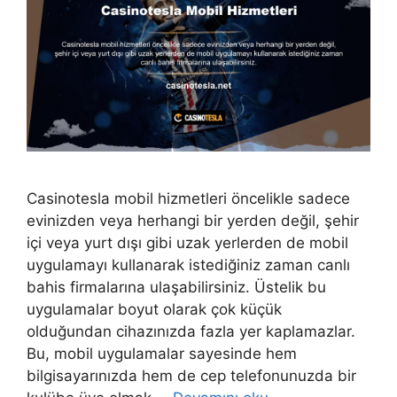
Casinotesla mobil hizmetleri öncelikle sadece
evinizden veya herhangi bir yerden değil, şehir
içi veya yurt dışı gibi uzak yerlerden de mobil
uygulamayı kullanarak istediğiniz zaman canlı
bahis firmalarına ulaşabilirsiniz. Üstelik bu
uygulamalar boyut olarak çok küçük
olduğundan cihazınızda fazla yer kaplamazlar.
Bu, mobil uygulamalar sayesinde hem
bilgisayarınızda hem de cep telefonunuzda bir