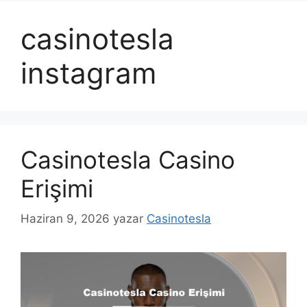
casinotesla
instagram
Casinotesla Casino
Erişimi
Haziran 9, 2026
yazar
Casinotesla