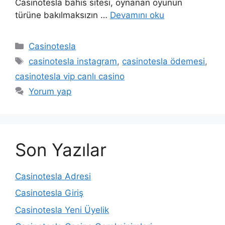
Casinotesla bahis sitesi, oynanan oyunun
türüne bakılmaksızın …
Devamını oku
Kategoriler
Casinotesla
Etiketler
casinotesla instagram
,
casinotesla ödemesi
,
casinotesla vip canlı casino
Yorum yap
Son Yazılar
Casinotesla Adresi
Casinotesla Giriş
Casinotesla Yeni Üyelik