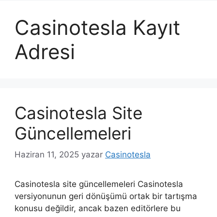
Casinotesla Kayıt
Adresi
Casinotesla Site
Güncellemeleri
Haziran 11, 2025
yazar
Casinotesla
Casinotesla site güncellemeleri Casinotesla
versiyonunun geri dönüşümü ortak bir tartışma
konusu değildir, ancak bazen editörlere bu