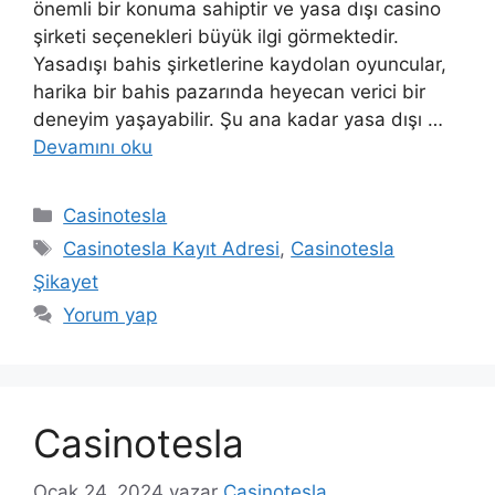
önemli bir konuma sahiptir ve yasa dışı casino
şirketi seçenekleri büyük ilgi görmektedir.
Yasadışı bahis şirketlerine kaydolan oyuncular,
harika bir bahis pazarında heyecan verici bir
deneyim yaşayabilir. Şu ana kadar yasa dışı …
Devamını oku
Kategoriler
Casinotesla
Etiketler
Casinotesla Kayıt Adresi
,
Casinotesla
Şikayet
Yorum yap
Casinotesla
Ocak 24, 2024
yazar
Casinotesla