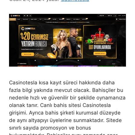
Casinotesla kısa kayıt süreci hakkında daha
fazla bilgi yakında mevcut olacak. Bahisçiler bu
nedenle hızlı ve güvenilir bir şekilde oynamanıza
olanak tanır. Canlı bahis sitesi Casinotesla
girişimi. Ayrıca bahis şirketi kurumsal düzeyde
de aynı altyapıyı üyelerine sunmaktadır. Sitede
sınırlı sayıda promosyon ve bonus