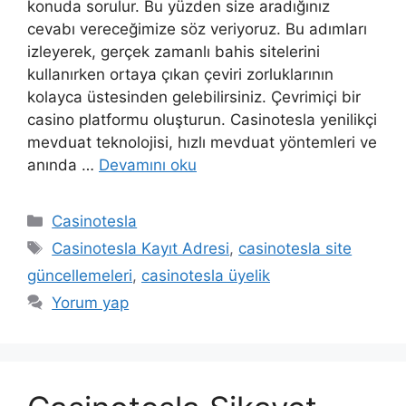
konuda sorulur. Bu yüzden size aradığınız
cevabı vereceğimize söz veriyoruz. Bu adımları
izleyerek, gerçek zamanlı bahis sitelerini
kullanırken ortaya çıkan çeviri zorluklarının
kolayca üstesinden gelebilirsiniz. Çevrimiçi bir
casino platformu oluşturun. Casinotesla yenilikçi
mevduat teknolojisi, hızlı mevduat yöntemleri ve
anında …
Devamını oku
Kategoriler
Casinotesla
Etiketler
Casinotesla Kayıt Adresi
,
casinotesla site
güncellemeleri
,
casinotesla üyelik
Yorum yap