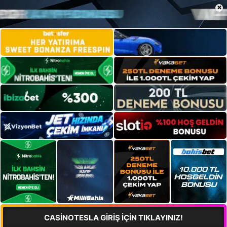
×
CASİNOTESLA GİRİŞ İÇİN TIKLAYINIZ!