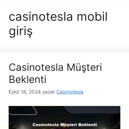
casinotesla mobil
giriş
Casinotesla Müşteri
Beklenti
Eylül 18, 2024
yazar
Casinotesla