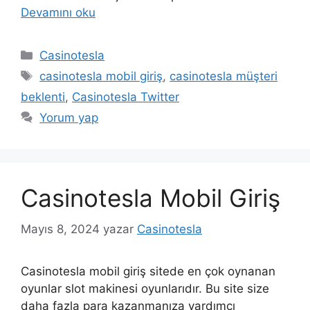
Devamını oku
Kategoriler
Casinotesla
Etiketler
casinotesla mobil giriş
,
casinotesla müşteri
beklenti
,
Casinotesla Twitter
Yorum yap
Casinotesla Mobil Giriş
Mayıs 8, 2024
yazar
Casinotesla
Casinotesla mobil giriş sitede en çok oynanan
oyunlar slot makinesi oyunlarıdır. Bu site size
daha fazla para kazanmanıza yardımcı