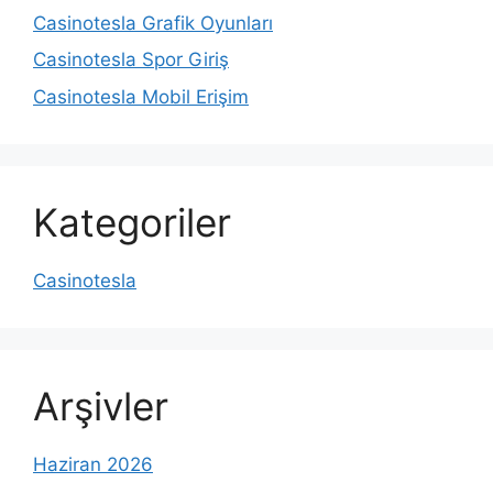
Casinotesla Grafik Oyunları
Casinotesla Spor Giriş
Casinotesla Mobil Erişim
Kategoriler
Casinotesla
Arşivler
Haziran 2026