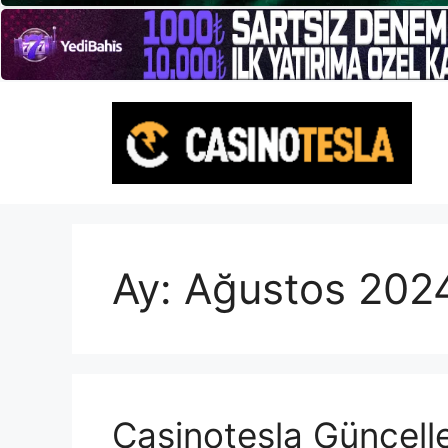
İçeriğe
atla
Ay:
Ağustos 202
Casinotesla Güncell