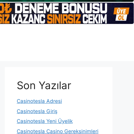
Son Yazılar
Casinotesla Adresi
Casinotesla Giriş
Casinotesla Yeni Üyelik
Casinotesla Casino Gereksinimleri