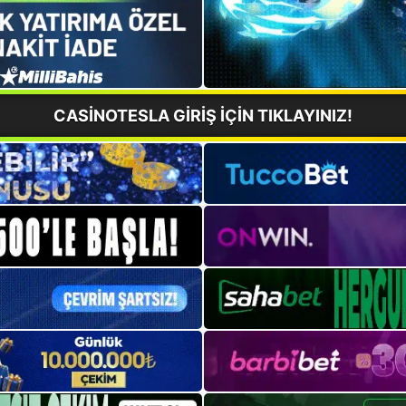
CASİNOTESLA GİRİŞ İÇİN TIKLAYINIZ!