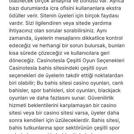
olabilecek birçok anlaşma ve bonusu var. Ayrıca
bazı durumlarda icra ofisini kullananlara ekstra
ödüller verir. Sitenin üyeleri için birçok faydası
vardır. Sizi ilgilendiren veya sitede yardıma
ihtiyacınız olan sorular sorabilirsiniz. Aynı
zamanda, üyelerin mesajlarını dikkatlice kontrol
edeceğiz ve herhangi bir sorun bulursak, bunları
kısa sürede çözeceğiz ve kullanıcılara geri
döneceğiz. Casinotesla Çeşitli Oyun Seçenekleri
Casinotesla bahis sitesindeki çeşitli oyun
seçenekleri de üyelerin takdir ettiği noktalardan
biri olabilir; Bu bahis sitesi casino oyunları, canlı
bahisler, spor bahisleri, slot oyunları, blackjack
oyunları ve daha fazlasını sunar. Güvenilirlik
hizmeti beklentilerini karşılamayan bir casino
sitesi veya bir casino sitesi varsa, üyeler daha
sonra kendileri için üzüleceklerdir. Bahis sitesi,
bahis tutkunlarına spor sektörünün çeşitli spor