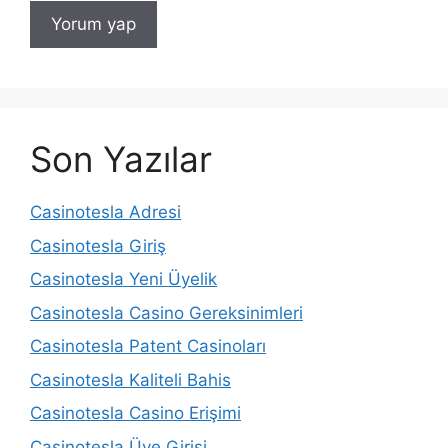
Son Yazılar
Casinotesla Adresi
Casinotesla Giriş
Casinotesla Yeni Üyelik
Casinotesla Casino Gereksinimleri
Casinotesla Patent Casinoları
Casinotesla Kaliteli Bahis
Casinotesla Casino Erişimi
Casinotesla Üye Girişi