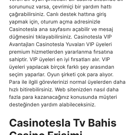
sorununuz varsa, çevrimiçi bir yardım hattı
çağırabilirsiniz. Canlı destek hattına giriş
yapmak için, oturum açma adresinizle
Casinotesla ana sayfasını açabilir ve mesaj
düğmesini tıklayabilirsiniz. Casinotesla VIP
Avantajları Casinotesla Yuvaları VIP üyeleri
premium hizmetlerden yararlanma fırsatına
sahiptir. VIP üyeleri en iyi fırsatları alır. VIP
üyeleri yapılacak birçok farklı şey arasından
seçim yaparlar. Oyun şirketi çok para alıyor.
Para ile ilgili görevlerinizi normal üyelerden daha
hızlı bitirebilirsiniz. Web sitenizden nasıl daha
fazla para kazanacağınız konusunda müşteri
desteğinden yardım alabileceksiniz.
Casinotesla Tv Bahis