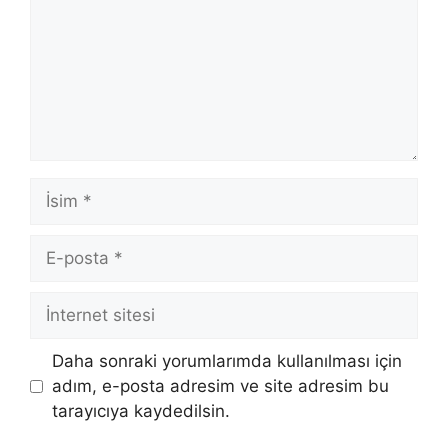
İsim
E-
posta
İnternet
sitesi
Daha sonraki yorumlarımda kullanılması için
adım, e-posta adresim ve site adresim bu
tarayıcıya kaydedilsin.