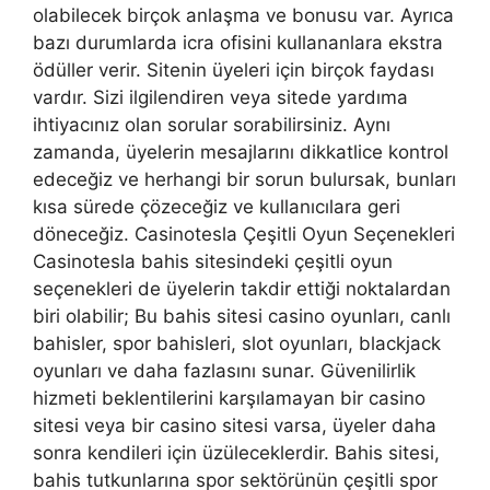
olabilecek birçok anlaşma ve bonusu var. Ayrıca
bazı durumlarda icra ofisini kullananlara ekstra
ödüller verir. Sitenin üyeleri için birçok faydası
vardır. Sizi ilgilendiren veya sitede yardıma
ihtiyacınız olan sorular sorabilirsiniz. Aynı
zamanda, üyelerin mesajlarını dikkatlice kontrol
edeceğiz ve herhangi bir sorun bulursak, bunları
kısa sürede çözeceğiz ve kullanıcılara geri
döneceğiz. Casinotesla Çeşitli Oyun Seçenekleri
Casinotesla bahis sitesindeki çeşitli oyun
seçenekleri de üyelerin takdir ettiği noktalardan
biri olabilir; Bu bahis sitesi casino oyunları, canlı
bahisler, spor bahisleri, slot oyunları, blackjack
oyunları ve daha fazlasını sunar. Güvenilirlik
hizmeti beklentilerini karşılamayan bir casino
sitesi veya bir casino sitesi varsa, üyeler daha
sonra kendileri için üzüleceklerdir. Bahis sitesi,
bahis tutkunlarına spor sektörünün çeşitli spor