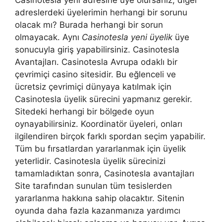
adreslerdeki üyelerimin herhangi bir sorunu
olacak mı? Burada herhangi bir sorun
olmayacak. Aynı
Casinotesla yeni üyelik
üye
sonucuyla giriş yapabilirsiniz. Casinotesla
Avantajları. Casinotesla Avrupa odaklı bir
çevrimiçi casino sitesidir. Bu eğlenceli ve
ücretsiz çevrimiçi dünyaya katılmak için
Casinotesla üyelik sürecini yapmanız gerekir.
Sitedeki herhangi bir bölgede oyun
oynayabilirsiniz. Koordinatör üyeleri, onları
ilgilendiren birçok farklı spordan seçim yapabilir.
Tüm bu fırsatlardan yararlanmak için üyelik
yeterlidir. Casinotesla üyelik sürecinizi
tamamladıktan sonra, Casinotesla avantajları
Site tarafından sunulan tüm tesislerden
yararlanma hakkına sahip olacaktır. Sitenin
oyunda daha fazla kazanmanıza yardımcı