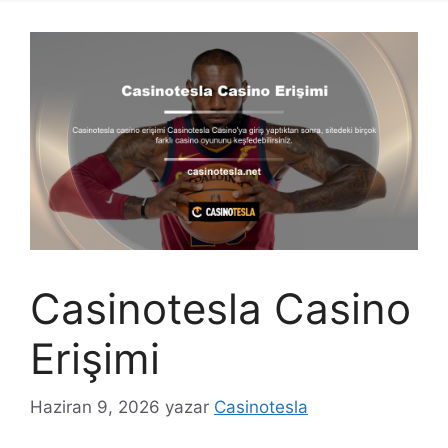
Casinotesla Casino
Erişimi
Haziran 9, 2026
yazar
Casinotesla