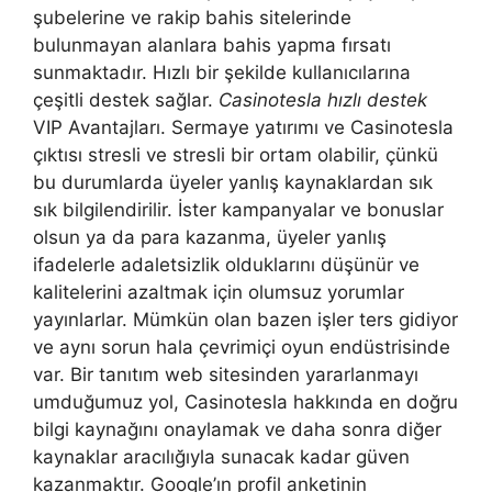
şubelerine ve rakip bahis sitelerinde
bulunmayan alanlara bahis yapma fırsatı
sunmaktadır. Hızlı bir şekilde kullanıcılarına
çeşitli destek sağlar.
Casinotesla hızlı destek
VIP Avantajları. Sermaye yatırımı ve Casinotesla
çıktısı stresli ve stresli bir ortam olabilir, çünkü
bu durumlarda üyeler yanlış kaynaklardan sık
sık bilgilendirilir. İster kampanyalar ve bonuslar
olsun ya da para kazanma, üyeler yanlış
ifadelerle adaletsizlik olduklarını düşünür ve
kalitelerini azaltmak için olumsuz yorumlar
yayınlarlar. Mümkün olan bazen işler ters gidiyor
ve aynı sorun hala çevrimiçi oyun endüstrisinde
var. Bir tanıtım web sitesinden yararlanmayı
umduğumuz yol, Casinotesla hakkında en doğru
bilgi kaynağını onaylamak ve daha sonra diğer
kaynaklar aracılığıyla sunacak kadar güven
kazanmaktır. Google’ın profil anketinin