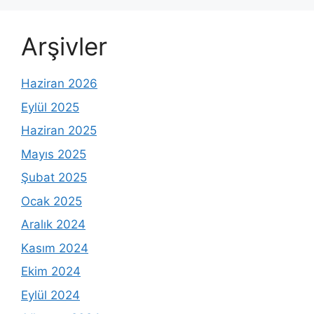
Arşivler
Haziran 2026
Eylül 2025
Haziran 2025
Mayıs 2025
Şubat 2025
Ocak 2025
Aralık 2024
Kasım 2024
Ekim 2024
Eylül 2024