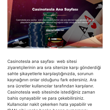
Casinotesla ana sayfası web sitesi
ziyaretçilerinin ara sıra sitenize karşı gönderdiği
sahte şikayetlerle karşılaştığınızda, sorunun
kaynağının onlar olduğunu fark edersiniz. Ara
sıra ücretler kullanıcılar tarafından karşılanır.
Casinotesla web sitesinde istediğiniz zaman
bahis oynayabilir ve para çekebilirsiniz.
Kullanıcılar nakit çekerken hata yapabilir ve