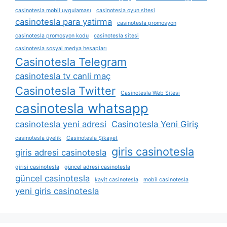
casinotesla mobil uygulaması
casinotesla oyun sitesi
casinotesla para yatirma
casinotesla promosyon
casinotesla promosyon kodu
casinotesla sitesi
casinotesla sosyal medya hesapları
Casinotesla Telegram
casinotesla tv canli maç
Casinotesla Twitter
Casinotesla Web Sitesi
casinotesla whatsapp
casinotesla yeni adresi
Casinotesla Yeni Giriş
casinotesla üyelik
Casinotesla Şikayet
giris casinotesla
giris adresi casinotesla
girisi casinotesla
güncel adresi casinotesla
güncel casinotesla
kayit casinotesla
mobil casinotesla
yeni giris casinotesla