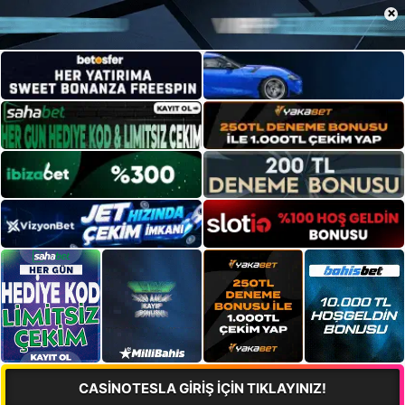
×
CASİNOTESLA GİRİŞ İÇİN TIKLAYINIZ!