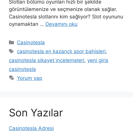
Slotları bölümü oyunları hızlı bir şekilde
görüntülemenize ve seçmenize olanak sağlar.
Casinotesla slotlarını kim sağlıyor? Slot oyununu
oynamaktan …
Devamını oku
Kategoriler
Casinotesla
Etiketler
casinotesla en kazançlı spor bahisleri
,
casinotesla şikayet i̇ncelemeleri
,
yeni giris
casinotesla
Yorum yap
Son Yazılar
Casinotesla Adresi