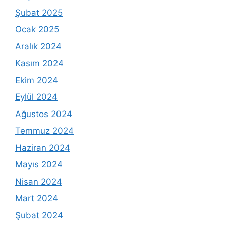
Şubat 2025
Ocak 2025
Aralık 2024
Kasım 2024
Ekim 2024
Eylül 2024
Ağustos 2024
Temmuz 2024
Haziran 2024
Mayıs 2024
Nisan 2024
Mart 2024
Şubat 2024