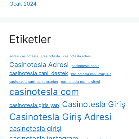
Ocak 2024
Etiketler
adresi casinotesla
Casinotesla
casinotesla adres
Casinotesla Adresi
casinotesla bahis
casinotesla canli destek
casinotesla canli maç izle
casinotesla canlı bahis oranları
casinotesla casino sitesi
casinotesla com
Casinotesla Giriş
casinotesla giris yap
Casinotesla Giriş Adresi
casinotesla girişi
casinotesla instagram