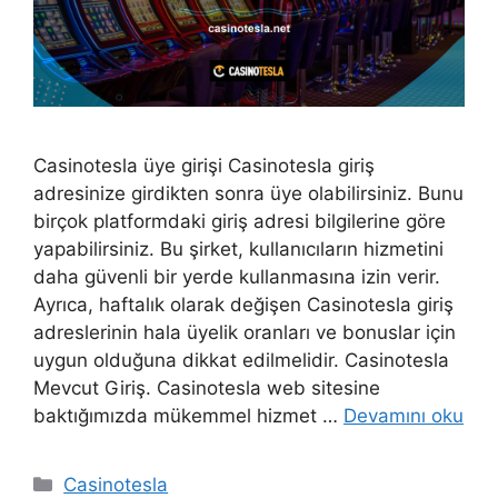
Casinotesla üye girişi Casinotesla giriş
adresinize girdikten sonra üye olabilirsiniz. Bunu
birçok platformdaki giriş adresi bilgilerine göre
yapabilirsiniz. Bu şirket, kullanıcıların hizmetini
daha güvenli bir yerde kullanmasına izin verir.
Ayrıca, haftalık olarak değişen Casinotesla giriş
adreslerinin hala üyelik oranları ve bonuslar için
uygun olduğuna dikkat edilmelidir. Casinotesla
Mevcut Giriş. Casinotesla web sitesine
baktığımızda mükemmel hizmet …
Devamını oku
Kategoriler
Casinotesla