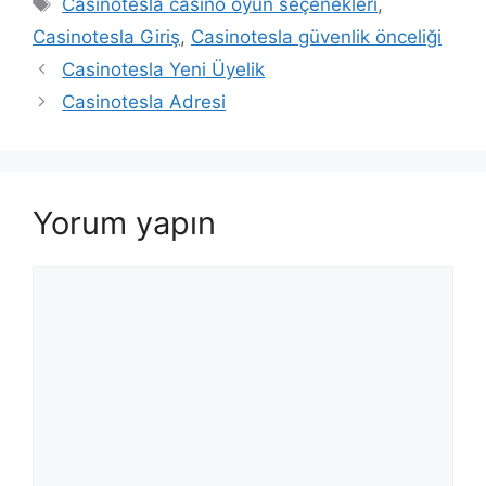
Etiketler
Casinotesla casino oyun seçenekleri
,
Casinotesla Giriş
,
Casinotesla güvenlik önceliği
Casinotesla Yeni Üyelik
Casinotesla Adresi
Yorum yapın
Yorum