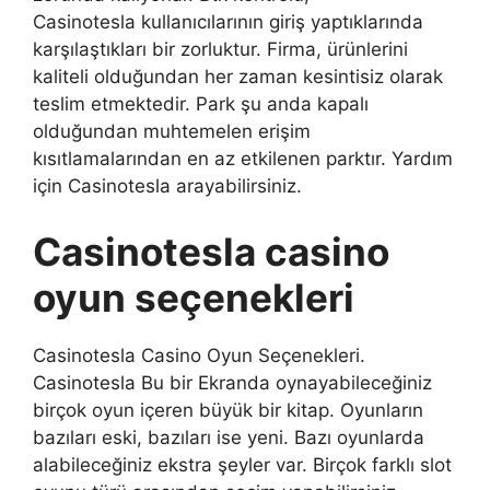
Casinotesla kullanıcılarının giriş yaptıklarında
karşılaştıkları bir zorluktur. Firma, ürünlerini
kaliteli olduğundan her zaman kesintisiz olarak
teslim etmektedir. Park şu anda kapalı
olduğundan muhtemelen erişim
kısıtlamalarından en az etkilenen parktır. Yardım
için Casinotesla arayabilirsiniz.
Casinotesla casino
oyun seçenekleri
Casinotesla Casino Oyun Seçenekleri.
Casinotesla Bu bir Ekranda oynayabileceğiniz
birçok oyun içeren büyük bir kitap. Oyunların
bazıları eski, bazıları ise yeni. Bazı oyunlarda
alabileceğiniz ekstra şeyler var. Birçok farklı slot