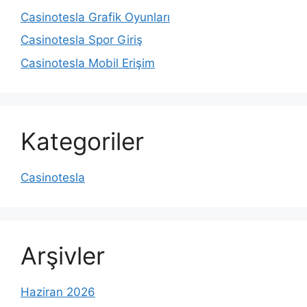
Casinotesla Grafik Oyunları
Casinotesla Spor Giriş
Casinotesla Mobil Erişim
Kategoriler
Casinotesla
Arşivler
Haziran 2026