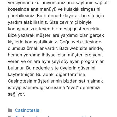
versiyonunu kullanıyorsanız ana sayfanın sağ alt
köşesinde ana menüyü ve kulaklık simgesini
görebilirsiniz. Bu butona tıklayarak bu site için
yardım alabilirsiniz. Size çevrimiçi biriyle
konuşmanızı isteyen bir mesaj gösterecektir.
Bize yazarak müşterilere yardımcı olan gerçek
kişilerle konuşabilirsiniz. Çoğu web sitesinde
olumsuz örnekler vardır. Bazı web sitelerinde,
hemen yardıma ihtiyacı olan müşterilere yanıt
veren ve onlara aynı şeyi söyleyen programlar
bulunur. Bu nedenle site üyelerin güvenini
kaybetmiştir. Buradaki diğer taraf ise
Casinotesla müşterilerinin bizden satın almak
isteyip istemediği sorusuna “evet” dememizi
sağlıyor.
Kategoriler
Casinotesla