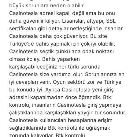
büyük sorunlara neden olabilir.
Casinotesla adresi kapalı değil ama bu onu
daha güvenilir kılıyor. Lisanslar, altyapı, SSL
sertifikaları gibi detaylar netleştiğinde insanlar
Casinotesla daha çok güveniyor. Bu site
Türkiye’de bahis yapmak için çok iyi olabilir.
Casinotesla seçtik çünkü ana odak noktası
olması kolay. Bahis yaparken
karşılaşabileceğiniz her türlü sorunda
Casinotesla size yardımcı olur. Sorunlarınıza en
iyi cevapları verir. Oyun sektörü zor ve Türkiye
bu konuda iyi. Ayrıca Casinotesla yeni giriş
adresini kapatılmadan önce öğrendik. Btk
kontrolü, insanların Casinotesla giriş yapmaya
çalıştıklarında karşılaştıkları yaygın bir sorundur.
Casinotesla kullanıcıları hesaplarına erişim
sağladıklarında Btk kontrolü ile uğraşmak
zorunda kalıyorlar. Btk kontrolü,