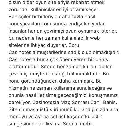
olsun diğer oyun siteleriyle rekabet etmek
zorunda. Kullanıcılar en iyi ortamı seçer.
Bahisçiler birbirleriyle daha fazla nasıl
konuşacakları konusunda endişeleniyorlar.
İnsanlar her an çevrimiçi oyun oynamak isterler,
bu nedenle her zaman kullanılabilir web
sitelerine ihtiyaç duyarlar. Soru
Casinotesla müşterilerine sadık olup olmadığıdır.
Casinotesla buna çok önem veren bir bahis
platformudur. Sitede her zaman kullanılabilen
çevrimiçi müşteri desteği bulunmaktadır. Bu
konu göründüğünden daha karmaşık. Bu
hizmetin ne zaman kullanıma sunulacağını ve
onunla nasıl iletişime geçeceğimizi konuşmamız
gerekiyor. Casinotesla Maç Sonrası Canlı Bahis.
Sitenin masaüstü sürümünü kullandığınızda ana
menüyü ve ayrıca sol üst köşede kulaklık
simgesini bulabilirsiniz. Sitenin mobil