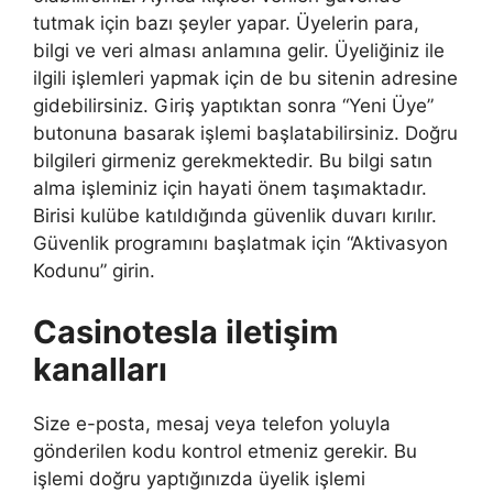
tutmak için bazı şeyler yapar. Üyelerin para,
bilgi ve veri alması anlamına gelir. Üyeliğiniz ile
ilgili işlemleri yapmak için de bu sitenin adresine
gidebilirsiniz. Giriş yaptıktan sonra “Yeni Üye”
butonuna basarak işlemi başlatabilirsiniz. Doğru
bilgileri girmeniz gerekmektedir. Bu bilgi satın
alma işleminiz için hayati önem taşımaktadır.
Birisi kulübe katıldığında güvenlik duvarı kırılır.
Güvenlik programını başlatmak için “Aktivasyon
Kodunu” girin.
Casinotesla iletişim
kanalları
Size e-posta, mesaj veya telefon yoluyla
gönderilen kodu kontrol etmeniz gerekir. Bu
işlemi doğru yaptığınızda üyelik işlemi