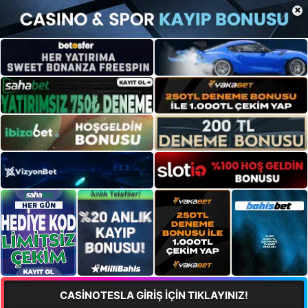
×
CASİNOTESLA GİRİŞ İÇİN TIKLAYINIZ!