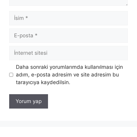
İsim
E-
posta
İnternet
sitesi
Daha sonraki yorumlarımda kullanılması için
adım, e-posta adresim ve site adresim bu
tarayıcıya kaydedilsin.