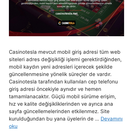
Casinotesla mevcut mobil giriş adresi tüm web
siteleri adres değişikliği işlemi gerektirdiğinden,
mobil kaydın yeni adresleri içerecek şekilde
güncellenmesine yönelik süreçler de vardır.
Casinotesla tarafından kullanılan cep telefonu
giriş adresi öncekiyle aynıdır ve hemen
tamamlanacaktır. Güçlü mobil sürüme erişim,
hız ve kalite değişikliklerinden ve ayrıca ana
sayfa güncellemelerinden etkilenmez. Site
kurulduğundan bu yana üyelerin de …
Devamını
oku