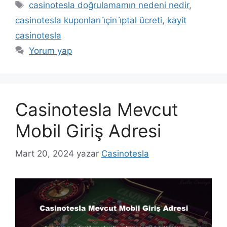
Etiketler
casinotesla doğrulamamın nedeni nedir
,
casinotesla kuponları i̇çin i̇ptal ücreti
,
kayit
casinotesla
Yorum yap
Casinotesla Mevcut
Mobil Giriş Adresi
Mart 20, 2024
yazar
Casinotesla