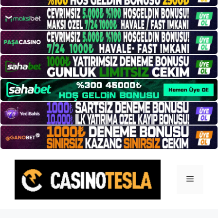
İçeriğe
atla
Menü