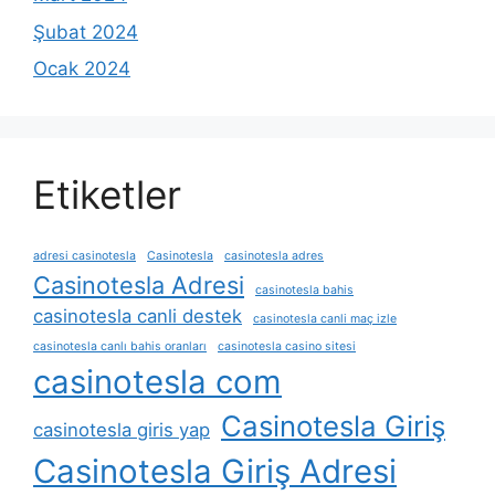
Şubat 2024
Ocak 2024
Etiketler
adresi casinotesla
Casinotesla
casinotesla adres
Casinotesla Adresi
casinotesla bahis
casinotesla canli destek
casinotesla canli maç izle
casinotesla canlı bahis oranları
casinotesla casino sitesi
casinotesla com
Casinotesla Giriş
casinotesla giris yap
Casinotesla Giriş Adresi