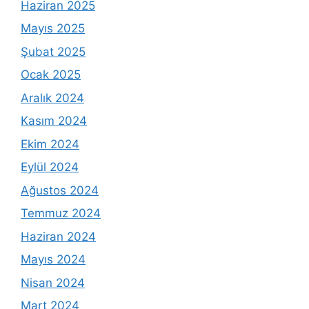
Haziran 2025
Mayıs 2025
Şubat 2025
Ocak 2025
Aralık 2024
Kasım 2024
Ekim 2024
Eylül 2024
Ağustos 2024
Temmuz 2024
Haziran 2024
Mayıs 2024
Nisan 2024
Mart 2024