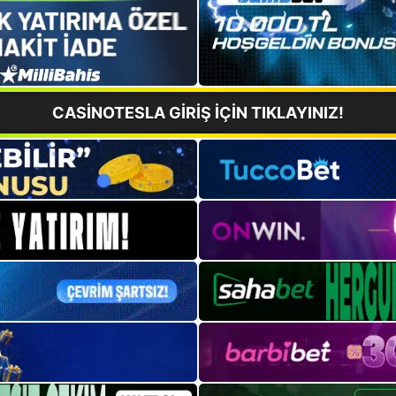
CASİNOTESLA GİRİŞ İÇİN TIKLAYINIZ!