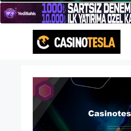
İçeriğe
atla