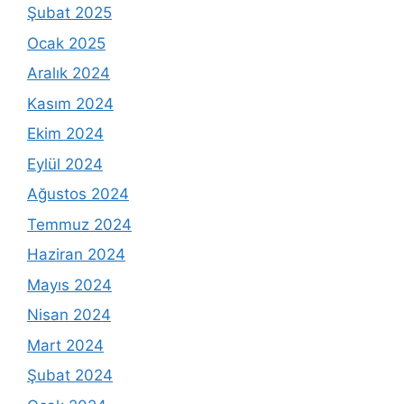
Şubat 2025
Ocak 2025
Aralık 2024
Kasım 2024
Ekim 2024
Eylül 2024
Ağustos 2024
Temmuz 2024
Haziran 2024
Mayıs 2024
Nisan 2024
Mart 2024
Şubat 2024