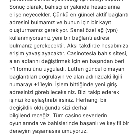
Sonuç olarak, bahisçiler yakında hesaplarına
erişemeyecekler. Çünkü en güncel aktif bağlantı
adresini bulmamız ve bunun için bir kayıt
oluşturmamız gerekiyor. Sanal özel ağ (vpn)
kullanmıyorsanız yeni bir bağlantı adresi
bulmanız gerekecektir. Aksi takdirde hesabınıza
erişim yavaşlayacaktır. Casinotesla bahis sitesi,
alan adlarını değiştirmek için en başından beri
+1 formülünü uyguladı. Lütfen güncel olmayan
bağlantıları doğrulayın ve alan adınızdaki ilgili
numarayı +1’leyin. İşlem bittiğinde yeni giriş
adresinizi görebileceksiniz. Bizi takip ederek
işinizi kolaylaştırabilirsiniz. Herhangi bir
değişiklik olduğunda sizi derhal
bilgilendireceğiz. Tüm casino severlerin
oyunlarında ve bahislerinde başarılı ve keyifli bir
deneyim yaşamasını umuyoruz.