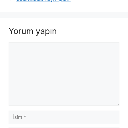
Yorum yapın
Yorum
İsim