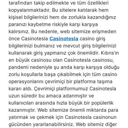
tarafından takip edilmekte ve tüm özellikleri
kopyalanmaktadır. Bu sitelere katılarak hem
kişisel bilgilerinizi hem de zorlukla kazandığınız
paranızı kaybetme riskiyle karşı karşıya
kalırsınız. Bu nedenle, web sitemize erişmeden
önce Casinotesla
Casinotesla
casino giriş
bilgilerinizi bulmanız ve mevcut giriş bilgilerinizi
kullanarak giriş yapmanız çok önemlidir. Kıbrıs’ın
en büyük casinosu olan Casinotesla casinosu,
pandemi nedeniyle şu anda karşı karşıya olduğu
zorlu koşullarla başa çıkabilmek için tüm casino
operasyonlarını çevrimiçi bir platforma taşıma
kararı aldı. Çevrimiçi platformumuz Casinotesla
uzun süredir bu amaca adanmıştır ve
kullanıcıları arasında hızla büyük bir popülerlik
kazanmıştır. Web sitemize önemli miktarda para
yatırmak ve çekmek için Casinotesla casinonun
gücünden yararlanabilirsiniz. Web sitemiz diğer