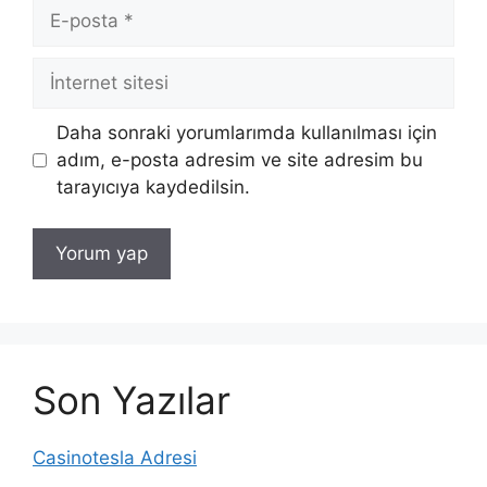
E-
posta
İnternet
sitesi
Daha sonraki yorumlarımda kullanılması için
adım, e-posta adresim ve site adresim bu
tarayıcıya kaydedilsin.
Son Yazılar
Casinotesla Adresi