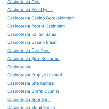
Casinotesla Giriş
Casinotesla Yeni Üyelik
Casinotesla Casino Gereksinimleri
Casinotesla Patent Casinoları
Casinotesla Kaliteli Bahis
Casinotesla Casino Erişimi
Casinotesla Üye Girişi
Casinotesla Şifre Kurtarma
Casinotesla
Casinotesla Krupiye Hizmeti
Casinotesla Site Kalitesi
Casinotesla Grafik Oyunları
Casinotesla Spor Giriş
Casinotesla Mobil Erişim