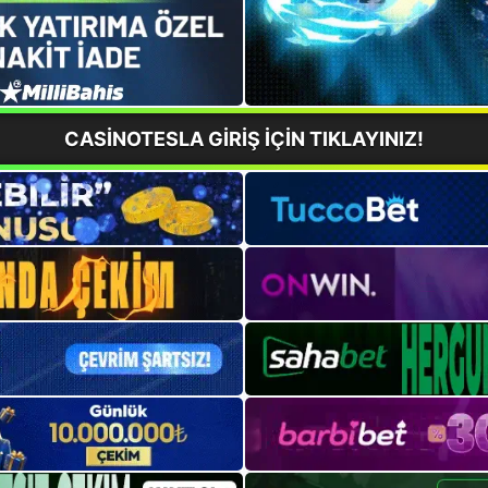
CASİNOTESLA GİRİŞ İÇİN TIKLAYINIZ!