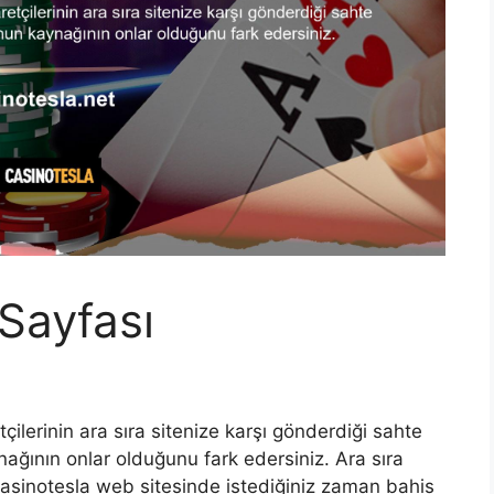
Sayfası
çilerinin ara sıra sitenize karşı gönderdiği sahte
nağının onlar olduğunu fark edersiniz. Ara sıra
. Casinotesla web sitesinde istediğiniz zaman bahis