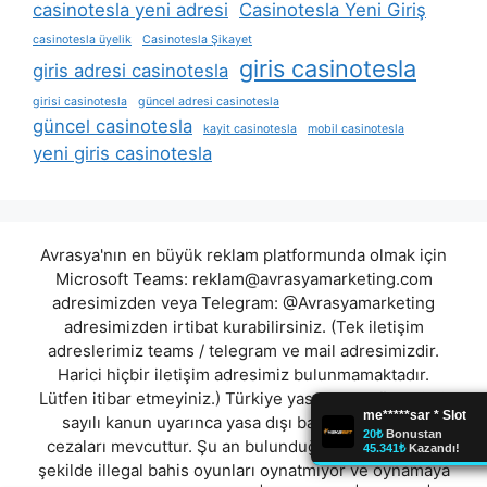
casinotesla yeni adresi
Casinotesla Yeni Giriş
casinotesla üyelik
Casinotesla Şikayet
giris casinotesla
giris adresi casinotesla
girisi casinotesla
güncel adresi casinotesla
güncel casinotesla
kayit casinotesla
mobil casinotesla
yeni giris casinotesla
Avrasya'nın en büyük reklam platformunda olmak için
Microsoft Teams:
reklam@avrasyamarketing.com
adresimizden veya Telegram: @Avrasyamarketing
adresimizden irtibat kurabilirsiniz. (Tek iletişim
adreslerimiz teams / telegram ve mail adresimizdir.
Harici hiçbir iletişim adresimiz bulunmamaktadır.
Lütfen itibar etmeyiniz.) Türkiye yasalarına göre 7258
sayılı kanun uyarınca yasa dışı bahis oynamanın
cezaları mevcuttur. Şu an bulunduğunuz site hiç bir
şekilde illegal bahis oyunları oynatmıyor ve oynamaya