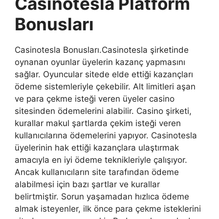
Casinotesla Platform
Bonusları
Casinotesla Bonusları.Casinotesla şirketinde
oynanan oyunlar üyelerin kazanç yapmasını
sağlar. Oyuncular sitede elde ettiği kazançları
ödeme sistemleriyle çekebilir. Alt limitleri aşan
ve para çekme isteği veren üyeler casino
sitesinden ödemelerini alabilir. Casino şirketi,
kurallar makul şartlarda çekim isteği veren
kullanıcılarına ödemelerini yapıyor. Casinotesla
üyelerinin hak ettiği kazançlara ulaştırmak
amacıyla en iyi ödeme teknikleriyle çalışıyor.
Ancak kullanıcıların site tarafından ödeme
alabilmesi için bazı şartlar ve kurallar
belirtmiştir. Sorun yaşamadan hızlıca ödeme
almak isteyenler, ilk önce para çekme isteklerini