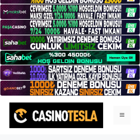
İçeriğe
atla
Menü