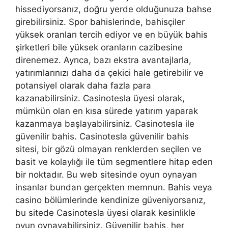
hissediyorsanız, doğru yerde olduğunuza bahse
girebilirsiniz. Spor bahislerinde, bahisçiler
yüksek oranları tercih ediyor ve en büyük bahis
şirketleri bile yüksek oranların cazibesine
direnemez. Ayrıca, bazı ekstra avantajlarla,
yatırımlarınızı daha da çekici hale getirebilir ve
potansiyel olarak daha fazla para
kazanabilirsiniz. Casinotesla üyesi olarak,
mümkün olan en kısa sürede yatırım yaparak
kazanmaya başlayabilirsiniz. Casinotesla ile
güvenilir bahis. Casinotesla güvenilir bahis
sitesi, bir gözü olmayan renklerden seçilen ve
basit ve kolaylığı ile tüm segmentlere hitap eden
bir noktadır. Bu web sitesinde oyun oynayan
insanlar bundan gerçekten memnun. Bahis veya
casino bölümlerinde kendinize güveniyorsanız,
bu sitede Casinotesla üyesi olarak kesinlikle
oyun oynayabilirsiniz. Güvenilir bahis, her