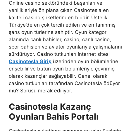
Online casino sektöründeki başarıları ve
yenilikleriyle ön plana çıkan Casinotesla en
kaliteli casino şirketlerinden biridir. Üstelik
Türkiye’de en çok tercih edilen ve en tanınmış
şans oyun türlerine sahiptir. Oyun kategori
alanında canlı bahisler, casino, canlı casino,
spor bahisleri ve avıator oyunlarıyla çalışmalarını
sürdürüyor. Casino tutkunları internet sitesi
Casinotesla Giriş
üzerinden oyun bölümlerine
erişebilir ve bütün oyun bölümleriyle çevrimiçi
olarak kazançlar sağlayabilir. Genel olarak
casino tutkunları tarafından Casinotesla ödüyor
mu? Sorusu merak ediliyor.
Casinotesla Kazanç
Oyunları Bahis Portalı