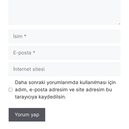
İsim
E-
posta
İnternet
sitesi
Daha sonraki yorumlarımda kullanılması için
adım, e-posta adresim ve site adresim bu
tarayıcıya kaydedilsin.