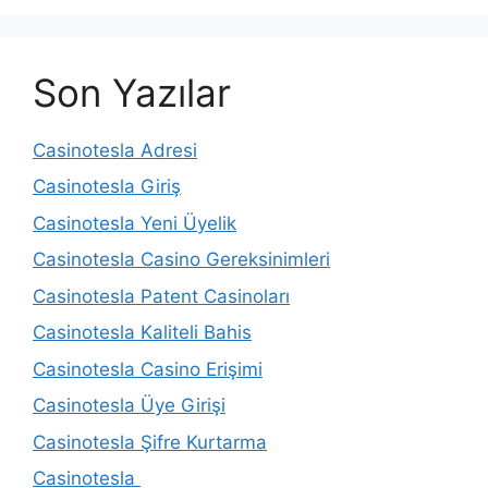
Son Yazılar
Casinotesla Adresi
Casinotesla Giriş
Casinotesla Yeni Üyelik
Casinotesla Casino Gereksinimleri
Casinotesla Patent Casinoları
Casinotesla Kaliteli Bahis
Casinotesla Casino Erişimi
Casinotesla Üye Girişi
Casinotesla Şifre Kurtarma
Casinotesla