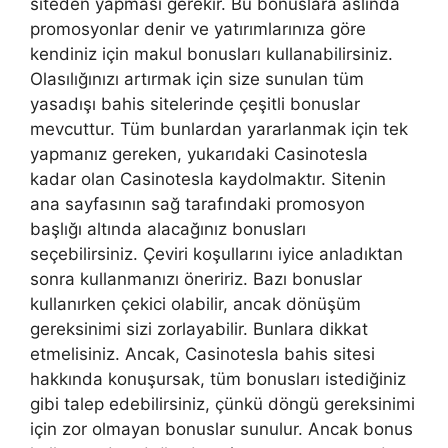
siteden yapması gerekir. Bu bonuslara aslında
promosyonlar denir ve yatırımlarınıza göre
kendiniz için makul bonusları kullanabilirsiniz.
Olasılığınızı artırmak için size sunulan tüm
yasadışı bahis sitelerinde çeşitli bonuslar
mevcuttur. Tüm bunlardan yararlanmak için tek
yapmanız gereken, yukarıdaki Casinotesla
kadar olan Casinotesla kaydolmaktır. Sitenin
ana sayfasının sağ tarafındaki promosyon
başlığı altında alacağınız bonusları
seçebilirsiniz. Çeviri koşullarını iyice anladıktan
sonra kullanmanızı öneririz. Bazı bonuslar
kullanırken çekici olabilir, ancak dönüşüm
gereksinimi sizi zorlayabilir. Bunlara dikkat
etmelisiniz. Ancak, Casinotesla bahis sitesi
hakkında konuşursak, tüm bonusları istediğiniz
gibi talep edebilirsiniz, çünkü döngü gereksinimi
için zor olmayan bonuslar sunulur. Ancak bonus