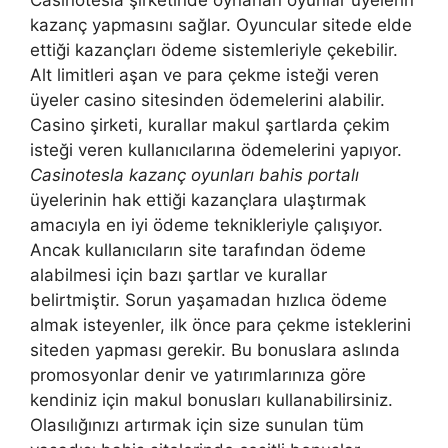
Casinotesla şirketinde oynanan oyunlar üyelerin
kazanç yapmasını sağlar. Oyuncular sitede elde
ettiği kazançları ödeme sistemleriyle çekebilir.
Alt limitleri aşan ve para çekme isteği veren
üyeler casino sitesinden ödemelerini alabilir.
Casino şirketi, kurallar makul şartlarda çekim
isteği veren kullanıcılarına ödemelerini yapıyor.
Casinotesla kazanç oyunları bahis portalı
üyelerinin hak ettiği kazançlara ulaştırmak
amacıyla en iyi ödeme teknikleriyle çalışıyor.
Ancak kullanıcıların site tarafından ödeme
alabilmesi için bazı şartlar ve kurallar
belirtmiştir. Sorun yaşamadan hızlıca ödeme
almak isteyenler, ilk önce para çekme isteklerini
siteden yapması gerekir. Bu bonuslara aslında
promosyonlar denir ve yatırımlarınıza göre
kendiniz için makul bonusları kullanabilirsiniz.
Olasılığınızı artırmak için size sunulan tüm