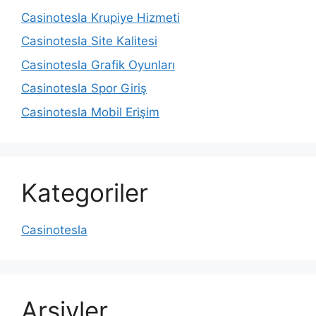
Casinotesla Krupiye Hizmeti
Casinotesla Site Kalitesi
Casinotesla Grafik Oyunları
Casinotesla Spor Giriş
Casinotesla Mobil Erişim
Kategoriler
Casinotesla
Arşivler