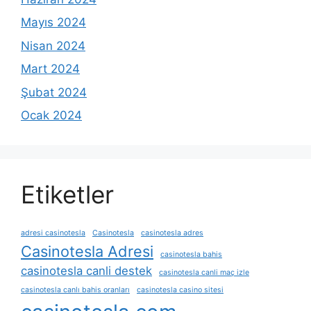
Mayıs 2024
Nisan 2024
Mart 2024
Şubat 2024
Ocak 2024
Etiketler
adresi casinotesla
Casinotesla
casinotesla adres
Casinotesla Adresi
casinotesla bahis
casinotesla canli destek
casinotesla canli maç izle
casinotesla canlı bahis oranları
casinotesla casino sitesi