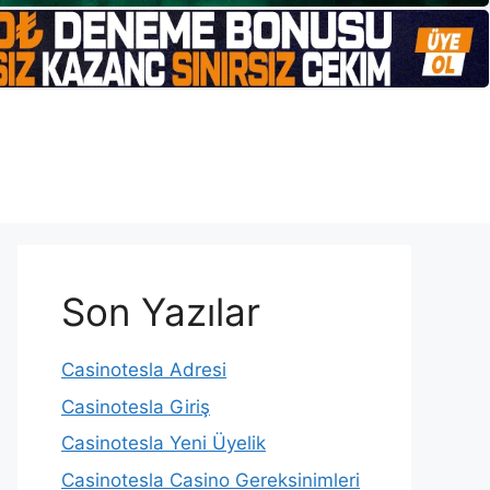
Son Yazılar
Casinotesla Adresi
Casinotesla Giriş
Casinotesla Yeni Üyelik
Casinotesla Casino Gereksinimleri