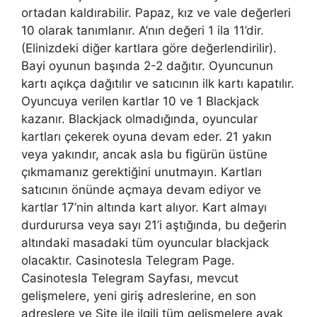
ortadan kaldırabilir. Papaz, kız ve vale değerleri
10 olarak tanımlanır. A’nın değeri 1 ila 11’dir.
(Elinizdeki diğer kartlara göre değerlendirilir).
Bayi oyunun başında 2-2 dağıtır. Oyuncunun
kartı açıkça dağıtılır ve satıcının ilk kartı kapatılır.
Oyuncuya verilen kartlar 10 ve 1 Blackjack
kazanır. Blackjack olmadığında, oyuncular
kartları çekerek oyuna devam eder. 21 yakın
veya yakındır, ancak asla bu figürün üstüne
çıkmamanız gerektiğini unutmayın. Kartları
satıcının önünde açmaya devam ediyor ve
kartlar 17’nin altında kart alıyor. Kart almayı
durdurursa veya sayı 21’i aştığında, bu değerin
altındaki masadaki tüm oyuncular blackjack
olacaktır. Casinotesla Telegram Page.
Casinotesla Telegram Sayfası, mevcut
gelişmelere, yeni giriş adreslerine, en son
adreslere ve Site ile ilgili tüm gelişmelere ayak