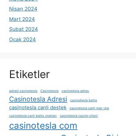
Nisan 2024
Mart 2024
Şubat 2024
Ocak 2024
Etiketler
adresi casinotesla
Casinotesla
casinotesla adres
Casinotesla Adresi
casinotesla bahis
casinotesla canli destek
casinotesla canli maç izle
casinotesla canlı bahis oranları
casinotesla casino sitesi
casinotesla com