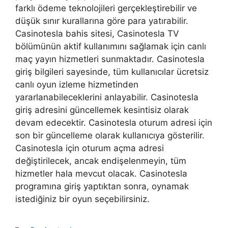
farklı ödeme teknolojileri gerçekleştirebilir ve
düşük sınır kurallarına göre para yatırabilir.
Casinotesla bahis sitesi, Casinotesla TV
bölümünün aktif kullanımını sağlamak için canlı
maç yayın hizmetleri sunmaktadır. Casinotesla
giriş bilgileri sayesinde, tüm kullanıcılar ücretsiz
canlı oyun izleme hizmetinden
yararlanabileceklerini anlayabilir. Casinotesla
giriş adresini güncellemek kesintisiz olarak
devam edecektir. Casinotesla oturum adresi için
son bir güncelleme olarak kullanıcıya gösterilir.
Casinotesla için oturum açma adresi
değiştirilecek, ancak endişelenmeyin, tüm
hizmetler hala mevcut olacak. Casinotesla
programına giriş yaptıktan sonra, oynamak
istediğiniz bir oyun seçebilirsiniz.