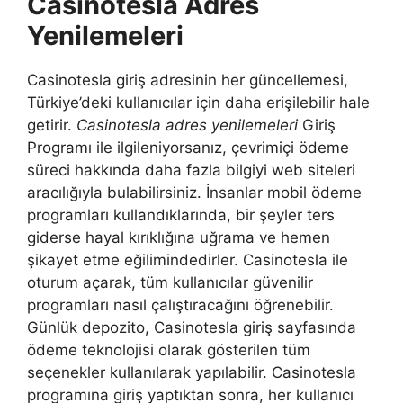
Casinotesla Adres
Yenilemeleri
Casinotesla giriş adresinin her güncellemesi,
Türkiye’deki kullanıcılar için daha erişilebilir hale
getirir.
Casinotesla adres yenilemeleri
Giriş
Programı ile ilgileniyorsanız, çevrimiçi ödeme
süreci hakkında daha fazla bilgiyi web siteleri
aracılığıyla bulabilirsiniz. İnsanlar mobil ödeme
programları kullandıklarında, bir şeyler ters
giderse hayal kırıklığına uğrama ve hemen
şikayet etme eğilimindedirler. Casinotesla ile
oturum açarak, tüm kullanıcılar güvenilir
programları nasıl çalıştıracağını öğrenebilir.
Günlük depozito, Casinotesla giriş sayfasında
ödeme teknolojisi olarak gösterilen tüm
seçenekler kullanılarak yapılabilir. Casinotesla
programına giriş yaptıktan sonra, her kullanıcı