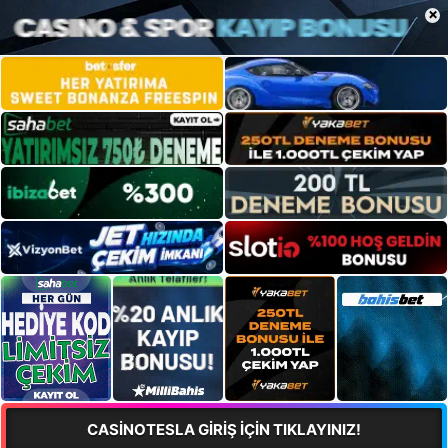
×
CASİNOTESLA GİRİŞ İÇİN TIKLAYINIZ!