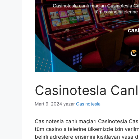
Casinotesla Canl
Mart 9, 2024
yazar
Casinotesla
Casinotesla canlı maçları Casinotesla Casi
tüm casino sitelerine ülkemizde izin veri
belirli adreslere erişimini kısıtlayan yasa dı