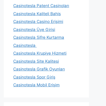
Casinotesla Patent Casinoları
Casinotesla Kaliteli Bahis
Casinotesla Casino Erişimi
Casinotesla Üye Girişi
Casinotesla Şifre Kurtarma
Casinotesla
Casinotesla Krupiye Hizmeti
Casinotesla Site Kalitesi
Casinotesla Grafik Oyunları
Casinotesla Spor Giriş
Casinotesla Mobil Erişim