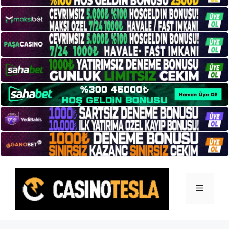
İçeriğe
atla
Menü