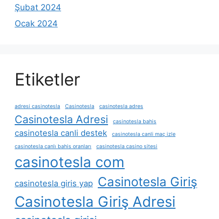
Şubat 2024
Ocak 2024
Etiketler
adresi casinotesla
Casinotesla
casinotesla adres
Casinotesla Adresi
casinotesla bahis
casinotesla canli destek
casinotesla canli maç izle
casinotesla canlı bahis oranları
casinotesla casino sitesi
casinotesla com
Casinotesla Giriş
casinotesla giris yap
Casinotesla Giriş Adresi