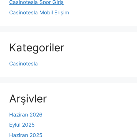
Casinotesla Spor Giriş
Casinotesla Mobil Erişim
Kategoriler
Casinotesla
Arşivler
Haziran 2026
Eylül 2025
Haziran 2025