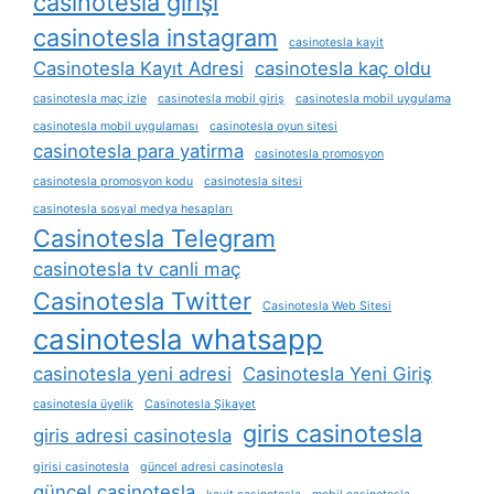
casinotesla girişi
casinotesla instagram
casinotesla kayit
Casinotesla Kayıt Adresi
casinotesla kaç oldu
casinotesla maç izle
casinotesla mobil giriş
casinotesla mobil uygulama
casinotesla mobil uygulaması
casinotesla oyun sitesi
casinotesla para yatirma
casinotesla promosyon
casinotesla promosyon kodu
casinotesla sitesi
casinotesla sosyal medya hesapları
Casinotesla Telegram
casinotesla tv canli maç
Casinotesla Twitter
Casinotesla Web Sitesi
casinotesla whatsapp
casinotesla yeni adresi
Casinotesla Yeni Giriş
casinotesla üyelik
Casinotesla Şikayet
giris casinotesla
giris adresi casinotesla
girisi casinotesla
güncel adresi casinotesla
güncel casinotesla