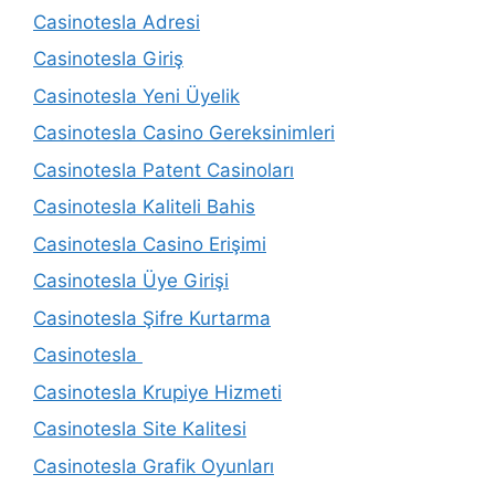
Casinotesla Adresi
Casinotesla Giriş
Casinotesla Yeni Üyelik
Casinotesla Casino Gereksinimleri
Casinotesla Patent Casinoları
Casinotesla Kaliteli Bahis
Casinotesla Casino Erişimi
Casinotesla Üye Girişi
Casinotesla Şifre Kurtarma
Casinotesla
Casinotesla Krupiye Hizmeti
Casinotesla Site Kalitesi
Casinotesla Grafik Oyunları