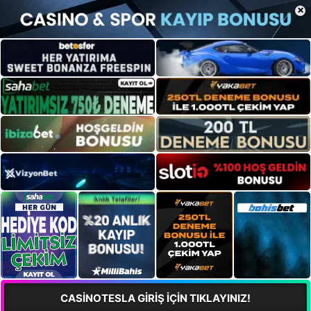
×
CASİNOTESLA GİRİŞ İÇİN TIKLAYINIZ!