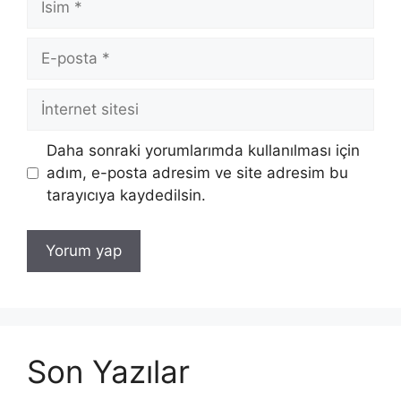
E-
posta
İnternet
sitesi
Daha sonraki yorumlarımda kullanılması için
adım, e-posta adresim ve site adresim bu
tarayıcıya kaydedilsin.
Son Yazılar