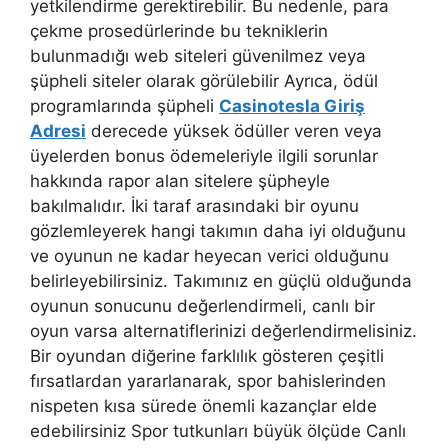
yetkilendirme gerektirebilir. Bu nedenle, para
çekme prosedürlerinde bu tekniklerin
bulunmadığı web siteleri güvenilmez veya
şüpheli siteler olarak görülebilir Ayrıca, ödül
programlarında şüpheli
Casinotesla Giriş
Adresi
derecede yüksek ödüller veren veya
üyelerden bonus ödemeleriyle ilgili sorunlar
hakkında rapor alan sitelere şüpheyle
bakılmalıdır. İki taraf arasındaki bir oyunu
gözlemleyerek hangi takımın daha iyi olduğunu
ve oyunun ne kadar heyecan verici olduğunu
belirleyebilirsiniz. Takımınız en güçlü olduğunda
oyunun sonucunu değerlendirmeli, canlı bir
oyun varsa alternatiflerinizi değerlendirmelisiniz.
Bir oyundan diğerine farklılık gösteren çeşitli
fırsatlardan yararlanarak, spor bahislerinden
nispeten kısa sürede önemli kazançlar elde
edebilirsiniz Spor tutkunları büyük ölçüde Canlı