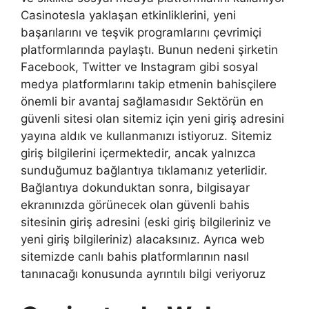
Casinotesla yaklaşan etkinliklerini, yeni
başarılarını ve teşvik programlarını çevrimiçi
platformlarında paylaştı. Bunun nedeni şirketin
Facebook, Twitter ve Instagram gibi sosyal
medya platformlarını takip etmenin bahisçilere
önemli bir avantaj sağlamasıdır Sektörün en
güvenli sitesi olan sitemiz için yeni giriş adresini
yayına aldık ve kullanmanızı istiyoruz. Sitemiz
giriş bilgilerini içermektedir, ancak yalnızca
sunduğumuz bağlantıya tıklamanız yeterlidir.
Bağlantıya dokunduktan sonra, bilgisayar
ekranınızda görünecek olan güvenli bahis
sitesinin giriş adresini (eski giriş bilgileriniz ve
yeni giriş bilgileriniz) alacaksınız. Ayrıca web
sitemizde canlı bahis platformlarının nasıl
tanınacağı konusunda ayrıntılı bilgi veriyoruz