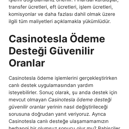
transfer ücretleri, eft ücretleri, işlem ücretleri,
komisyonlar ve daha fazlası dahil olmak üzere
ilgili tüm maliyetleri açıklamakla yükümlüdür.
Casinotesla Ödeme
Desteği Güvenilir
Oranlar
Casinotesla ödeme işlemlerini gerçekleştirirken
canlı destek uygulamasından yardım
isteyebilirler. Sonuç olarak, şu anda destek için
mevcut olmayan
Casinotesla ödeme desteği
güvenilir oranlar
yerinin nasıl değiştirileceği
sorusuna doğrudan yanıt veriyoruz. Ayrıca
Casinotesla canlı desteğe ulaşamamamızın
herhangi bir olumsuz sonucu olur mu? Bahisçiler