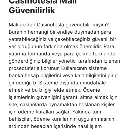
Casinotesla Mali
Güvenilirlik
Mali açıdan Casinotesla güvenebilir miyim?
Buranın herhangi bir endişe duymadan para
yatırabileceğiniz ve çekebileceğiniz güvenli bir
yer olduğunun farkında olmak önemlidir. Para
yatırma formunda veya para çekme formunda
gönderdiğiniz bilgiler yönetici tarafından izlenen
prosedürlerle korunur. Kullanıcının sisteme
banka hesap bilgilerini veya kart bilgilerini girip
girmediği, b. Sisteme dışarıdan müdahale
etmek ve bu bilgiyi elde etmek. Ödeme
işlemlerinin güvenliğini garanti altına almak için
site, casinolarda oynamaktan hoşlanan kişiler
için ödeme kuralları sağlar. Yakında tüm
bahisçiler, ödeme kurallarının uygulanmasının
ardından hesapları içerisinde nasıl işlem