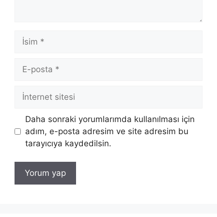
İsim
E-
posta
İnternet
sitesi
Daha sonraki yorumlarımda kullanılması için
adım, e-posta adresim ve site adresim bu
tarayıcıya kaydedilsin.