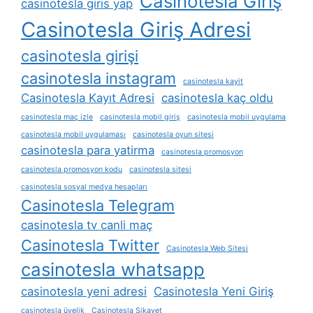
Casinotesla Giriş
casinotesla giris yap
Casinotesla Giriş Adresi
casinotesla girişi
casinotesla instagram
casinotesla kayit
Casinotesla Kayıt Adresi
casinotesla kaç oldu
casinotesla maç izle
casinotesla mobil giriş
casinotesla mobil uygulama
casinotesla mobil uygulaması
casinotesla oyun sitesi
casinotesla para yatirma
casinotesla promosyon
casinotesla promosyon kodu
casinotesla sitesi
casinotesla sosyal medya hesapları
Casinotesla Telegram
casinotesla tv canli maç
Casinotesla Twitter
Casinotesla Web Sitesi
casinotesla whatsapp
casinotesla yeni adresi
Casinotesla Yeni Giriş
casinotesla üyelik
Casinotesla Şikayet