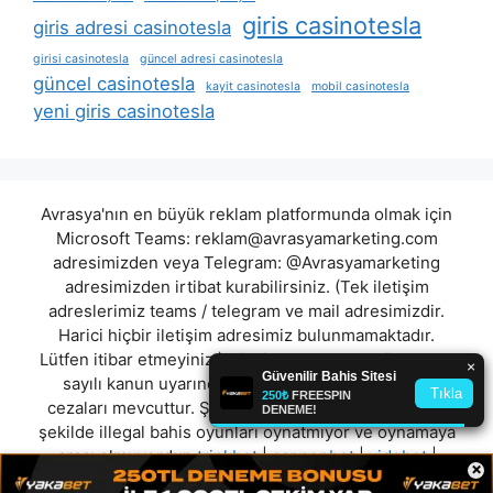
giris casinotesla
giris adresi casinotesla
girisi casinotesla
güncel adresi casinotesla
güncel casinotesla
kayit casinotesla
mobil casinotesla
yeni giris casinotesla
Avrasya'nın en büyük reklam platformunda olmak için
Microsoft Teams:
reklam@avrasyamarketing.com
adresimizden veya Telegram: @Avrasyamarketing
adresimizden irtibat kurabilirsiniz. (Tek iletişim
adreslerimiz teams / telegram ve mail adresimizdir.
Harici hiçbir iletişim adresimiz bulunmamaktadır.
Lütfen itibar etmeyiniz.) Türkiye yasalarına göre 7258
sayılı kanun uyarınca yasa dışı bahis oynamanın
cezaları mevcuttur. Şu an bulunduğunuz site hiç bir
şekilde illegal bahis oyunları oynatmıyor ve oynamaya
aracı olmuyordur.
trinkbet
|
cannonbet
|
vidobet
|
×
rolletto
|
betpunto
|
betpioner
|
farkbet
|
betncrypto