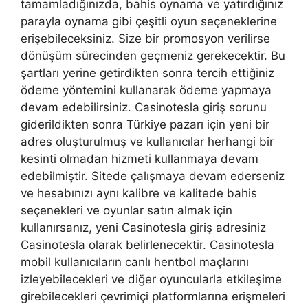
tamamladığınızda, bahis oynama ve yatırdığınız
parayla oynama gibi çeşitli oyun seçeneklerine
erişebileceksiniz. Size bir promosyon verilirse
dönüşüm sürecinden geçmeniz gerekecektir. Bu
şartları yerine getirdikten sonra tercih ettiğiniz
ödeme yöntemini kullanarak ödeme yapmaya
devam edebilirsiniz. Casinotesla giriş sorunu
giderildikten sonra Türkiye pazarı için yeni bir
adres oluşturulmuş ve kullanıcılar herhangi bir
kesinti olmadan hizmeti kullanmaya devam
edebilmiştir. Sitede çalışmaya devam ederseniz
ve hesabınızı aynı kalibre ve kalitede bahis
seçenekleri ve oyunlar satın almak için
kullanırsanız, yeni Casinotesla giriş adresiniz
Casinotesla olarak belirlenecektir. Casinotesla
mobil kullanıcıların canlı hentbol maçlarını
izleyebilecekleri ve diğer oyuncularla etkileşime
girebilecekleri çevrimiçi platformlarına erişmeleri