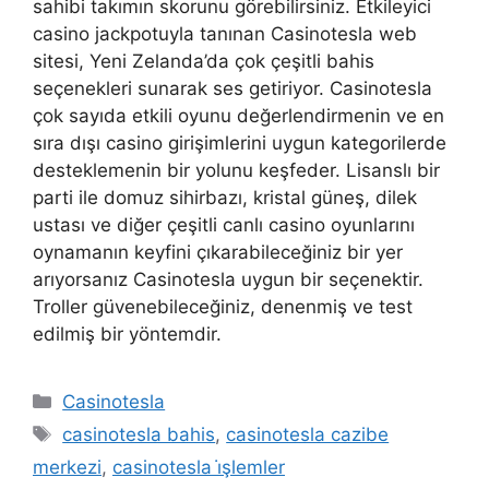
sahibi takımın skorunu görebilirsiniz. Etkileyici
casino jackpotuyla tanınan Casinotesla web
sitesi, Yeni Zelanda’da çok çeşitli bahis
seçenekleri sunarak ses getiriyor. Casinotesla
çok sayıda etkili oyunu değerlendirmenin ve en
sıra dışı casino girişimlerini uygun kategorilerde
desteklemenin bir yolunu keşfeder. Lisanslı bir
parti ile domuz sihirbazı, kristal güneş, dilek
ustası ve diğer çeşitli canlı casino oyunlarını
oynamanın keyfini çıkarabileceğiniz bir yer
arıyorsanız Casinotesla uygun bir seçenektir.
Troller güvenebileceğiniz, denenmiş ve test
edilmiş bir yöntemdir.
Kategoriler
Casinotesla
Etiketler
casinotesla bahis
,
casinotesla cazibe
merkezi
,
casinotesla i̇şlemler