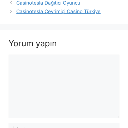
Casinotesla Dağıtıcı Oyuncu
Casinotesla Çevrimiçi Casino Türkiye
Yorum yapın
Yorum
İsim