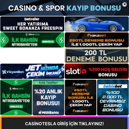
×
CASİNOTESLA GİRİŞ İÇİN TIKLAYINIZ!