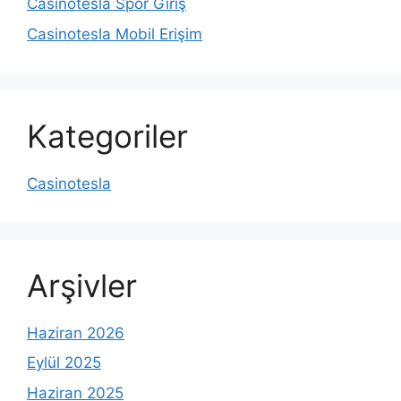
Casinotesla Spor Giriş
Casinotesla Mobil Erişim
Kategoriler
Casinotesla
Arşivler
Haziran 2026
Eylül 2025
Haziran 2025