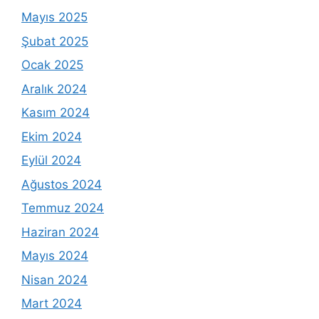
Mayıs 2025
Şubat 2025
Ocak 2025
Aralık 2024
Kasım 2024
Ekim 2024
Eylül 2024
Ağustos 2024
Temmuz 2024
Haziran 2024
Mayıs 2024
Nisan 2024
Mart 2024