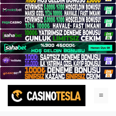
İçeriğe
atla
Menü