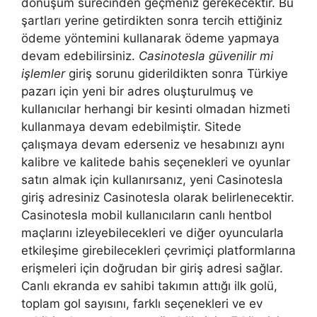
dönüşüm sürecinden geçmeniz gerekecektir. Bu
şartları yerine getirdikten sonra tercih ettiğiniz
ödeme yöntemini kullanarak ödeme yapmaya
devam edebilirsiniz.
Casinotesla güvenilir mi
işlemler
giriş sorunu giderildikten sonra Türkiye
pazarı için yeni bir adres oluşturulmuş ve
kullanıcılar herhangi bir kesinti olmadan hizmeti
kullanmaya devam edebilmiştir. Sitede
çalışmaya devam ederseniz ve hesabınızı aynı
kalibre ve kalitede bahis seçenekleri ve oyunlar
satın almak için kullanırsanız, yeni Casinotesla
giriş adresiniz Casinotesla olarak belirlenecektir.
Casinotesla mobil kullanıcıların canlı hentbol
maçlarını izleyebilecekleri ve diğer oyuncularla
etkileşime girebilecekleri çevrimiçi platformlarına
erişmeleri için doğrudan bir giriş adresi sağlar.
Canlı ekranda ev sahibi takımın attığı ilk golü,
toplam gol sayısını, farklı seçenekleri ve ev