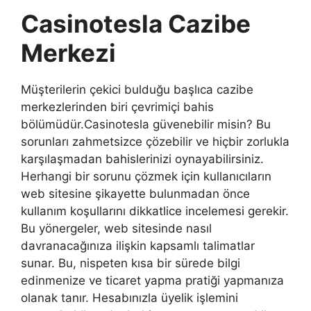
Casinotesla Cazibe
Merkezi
Müşterilerin çekici bulduğu başlıca cazibe
merkezlerinden biri çevrimiçi bahis
bölümüdür.Casinotesla güvenebilir misin? Bu
sorunları zahmetsizce çözebilir ve hiçbir zorlukla
karşılaşmadan bahislerinizi oynayabilirsiniz.
Herhangi bir sorunu çözmek için kullanıcıların
web sitesine şikayette bulunmadan önce
kullanım koşullarını dikkatlice incelemesi gerekir.
Bu yönergeler, web sitesinde nasıl
davranacağınıza ilişkin kapsamlı talimatlar
sunar. Bu, nispeten kısa bir sürede bilgi
edinmenize ve ticaret yapma pratiği yapmanıza
olanak tanır. Hesabınızla üyelik işlemini