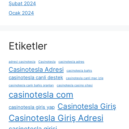
Şubat 2024
Ocak 2024
Etiketler
adresi casinotesla
Casinotesla
casinotesla adres
Casinotesla Adresi
casinotesla bahis
casinotesla canli destek
casinotesla canli maç izle
casinotesla canlı bahis oranları
casinotesla casino sitesi
casinotesla com
Casinotesla Giriş
casinotesla giris yap
Casinotesla Giriş Adresi
casinotesla girişi