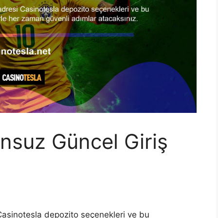
nsuz Güncel Giriş
Casinotesla depozito seçenekleri ve bu