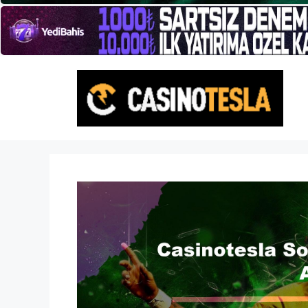
İçeriğe
atla