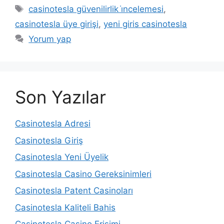
Etiketler
casinotesla güvenilirlik i̇ncelemesi
,
casinotesla üye girişi
,
yeni giris casinotesla
Yorum yap
Son Yazılar
Casinotesla Adresi
Casinotesla Giriş
Casinotesla Yeni Üyelik
Casinotesla Casino Gereksinimleri
Casinotesla Patent Casinoları
Casinotesla Kaliteli Bahis