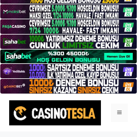
İçeriğe
atla
Menü