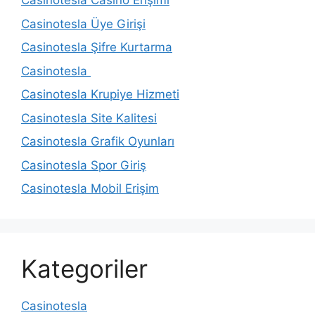
Casinotesla Casino Erişimi
Casinotesla Üye Girişi
Casinotesla Şifre Kurtarma
Casinotesla
Casinotesla Krupiye Hizmeti
Casinotesla Site Kalitesi
Casinotesla Grafik Oyunları
Casinotesla Spor Giriş
Casinotesla Mobil Erişim
Kategoriler
Casinotesla