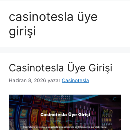
casinotesla üye
girişi
Casinotesla Üye Girişi
Haziran 8, 2026
yazar
Casinotesla