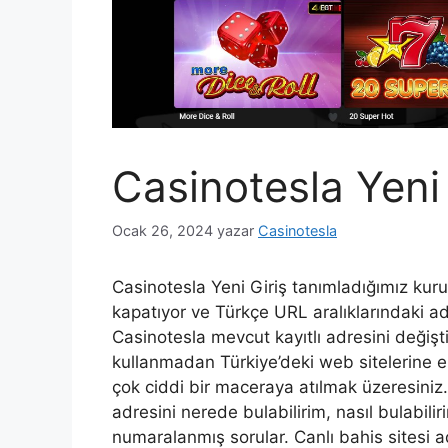
Casinotesla Yeni 
Ocak 26, 2024
yazar
Casinotesla
Casinotesla Yeni Giriş tanımladığımız kur
kapatıyor ve Türkçe URL aralıklarındaki ad
Casinotesla mevcut kayıtlı adresini değiş
kullanmadan Türkiye’deki web sitelerine er
çok ciddi bir maceraya atılmak üzeresiniz
adresini nerede bulabilirim, nasıl bulabi
numaralanmış sorular. Canlı bahis sitesi a