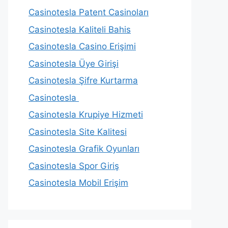
Casinotesla Patent Casinoları
Casinotesla Kaliteli Bahis
Casinotesla Casino Erişimi
Casinotesla Üye Girişi
Casinotesla Şifre Kurtarma
Casinotesla
Casinotesla Krupiye Hizmeti
Casinotesla Site Kalitesi
Casinotesla Grafik Oyunları
Casinotesla Spor Giriş
Casinotesla Mobil Erişim