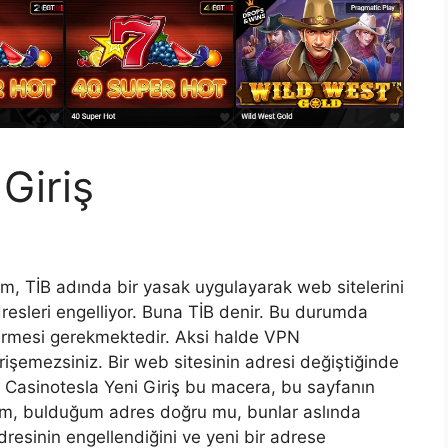
Giriş
um, TİB adında bir yasak uygulayarak web sitelerini
resleri engelliyor. Buna TİB denir. Bu durumda
tirmesi gerekmektedir. Aksi halde VPN
işemezsiniz. Bir web sitesinin adresi değiştiğinde
. Casinotesla Yeni Giriş bu macera, bu sayfanın
lirim, bulduğum adres doğru mu, bunlar aslında
dresinin engellendiğini ve yeni bir adrese