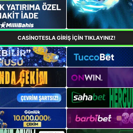
CASİNOTESLA GİRİŞ İÇİN TIKLAYINIZ!