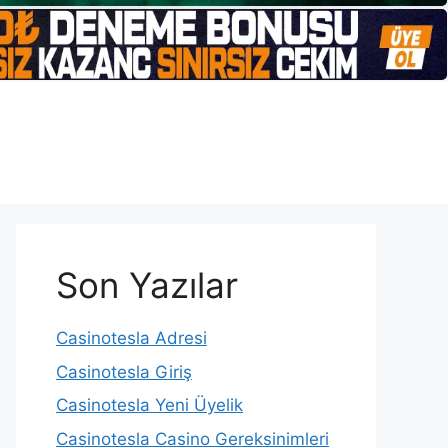
Son Yazılar
Casinotesla Adresi
Casinotesla Giriş
Casinotesla Yeni Üyelik
Casinotesla Casino Gereksinimleri