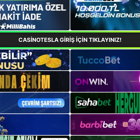
CASİNOTESLA GİRİŞ İÇİN TIKLAYINIZ!