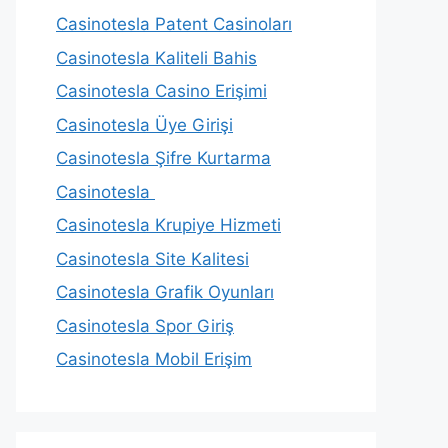
Casinotesla Patent Casinoları
Casinotesla Kaliteli Bahis
Casinotesla Casino Erişimi
Casinotesla Üye Girişi
Casinotesla Şifre Kurtarma
Casinotesla
Casinotesla Krupiye Hizmeti
Casinotesla Site Kalitesi
Casinotesla Grafik Oyunları
Casinotesla Spor Giriş
Casinotesla Mobil Erişim