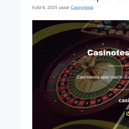
Eylül 6, 2025
yazar
Casinotesla