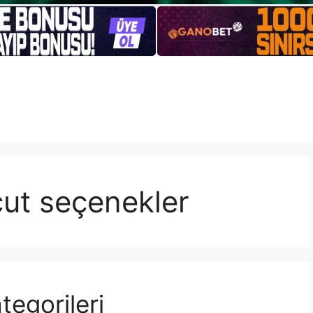
ut seçenekler
egorileri