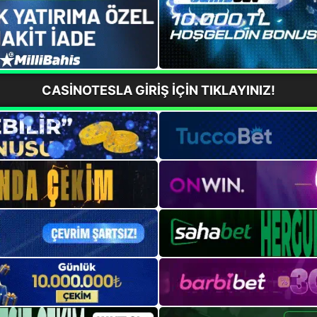
CASİNOTESLA GİRİŞ İÇİN TIKLAYINIZ!