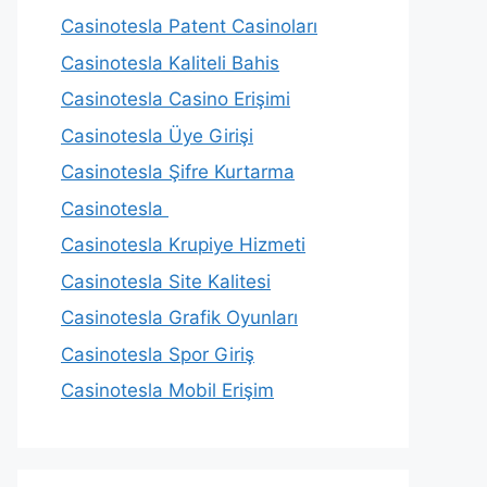
Casinotesla Patent Casinoları
Casinotesla Kaliteli Bahis
Casinotesla Casino Erişimi
Casinotesla Üye Girişi
Casinotesla Şifre Kurtarma
Casinotesla
Casinotesla Krupiye Hizmeti
Casinotesla Site Kalitesi
Casinotesla Grafik Oyunları
Casinotesla Spor Giriş
Casinotesla Mobil Erişim