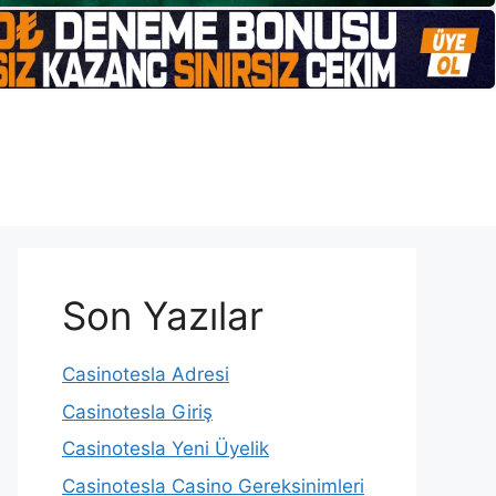
Son Yazılar
Casinotesla Adresi
Casinotesla Giriş
Casinotesla Yeni Üyelik
Casinotesla Casino Gereksinimleri