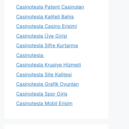
Casinotesla Patent Casinoları
Casinotesla Kaliteli Bahis
Casinotesla Casino Erişimi
Casinotesla Üye Girişi
Casinotesla Şifre Kurtarma
Casinotesla
Casinotesla Krupiye Hizmeti
Casinotesla Site Kalitesi
Casinotesla Grafik Oyunları
Casinotesla Spor Giriş
Casinotesla Mobil Erişim