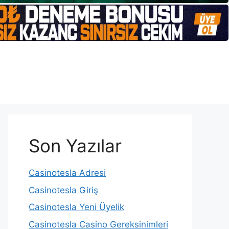
Son Yazılar
Casinotesla Adresi
Casinotesla Giriş
Casinotesla Yeni Üyelik
Casinotesla Casino Gereksinimleri