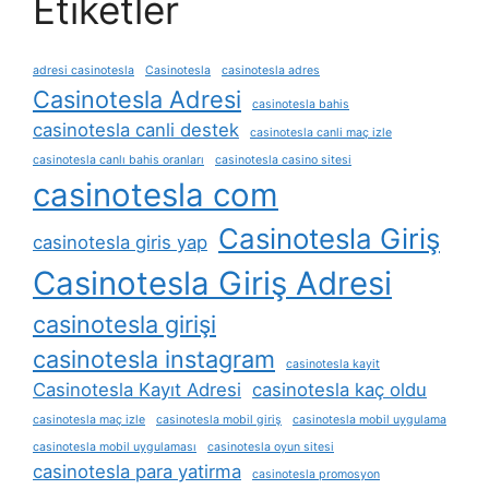
Etiketler
adresi casinotesla
Casinotesla
casinotesla adres
Casinotesla Adresi
casinotesla bahis
casinotesla canli destek
casinotesla canli maç izle
casinotesla canlı bahis oranları
casinotesla casino sitesi
casinotesla com
Casinotesla Giriş
casinotesla giris yap
Casinotesla Giriş Adresi
casinotesla girişi
casinotesla instagram
casinotesla kayit
Casinotesla Kayıt Adresi
casinotesla kaç oldu
casinotesla maç izle
casinotesla mobil giriş
casinotesla mobil uygulama
casinotesla mobil uygulaması
casinotesla oyun sitesi
casinotesla para yatirma
casinotesla promosyon