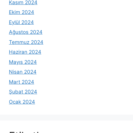
Kasım 2024
Ekim 2024
Eylül 2024
Ağustos 2024
Temmuz 2024
Haziran 2024
Mayıs 2024
Nisan 2024
Mart 2024
Şubat 2024
Ocak 2024