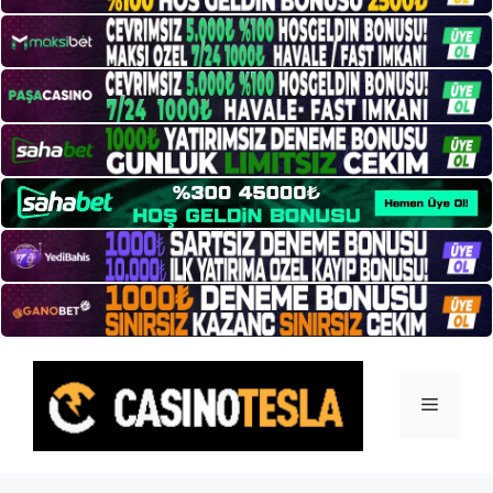
İçeriğe
atla
Menü