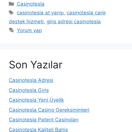
Kategoriler
Casinotesla
Etiketler
casinotesla at yarışı
,
casinotesla canlı
destek hizmeti
,
giris adresi casinotesla
Yorum yap
Son Yazılar
Casinotesla Adresi
Casinotesla Giriş
Casinotesla Yeni Üyelik
Casinotesla Casino Gereksinimleri
Casinotesla Patent Casinoları
Casinotesla Kaliteli Bahis