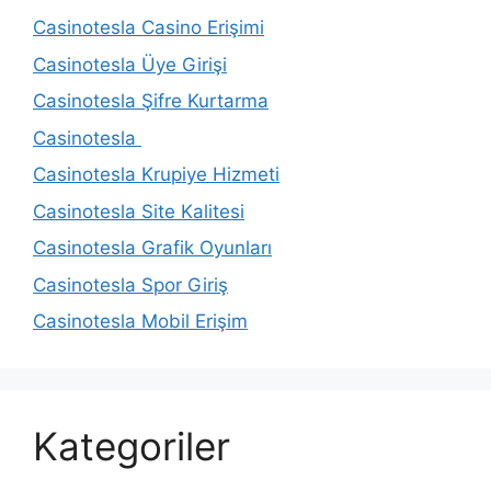
Casinotesla Casino Erişimi
Casinotesla Üye Girişi
Casinotesla Şifre Kurtarma
Casinotesla
Casinotesla Krupiye Hizmeti
Casinotesla Site Kalitesi
Casinotesla Grafik Oyunları
Casinotesla Spor Giriş
Casinotesla Mobil Erişim
Kategoriler