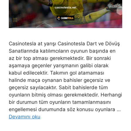
Casinotesla at yarışı Casinotesla Dart ve Dövüş
Sanatlarında katılımcıların oyunun başında en
az bir top atması gerekmektedir. Bir sonraki
aşamaya geçenler yarışmanın galibi olarak
kabul edilecektir. Takımın gol atamaması
halinde maça oynanan bahisler geçersiz ve
geçersiz sayılacaktır. Sabit bahislerde tüm
oyunların bitmiş olması gerekmektedir. Herhangi
bir durumun tüm oyunların tamamlanmasını
engellemesi durumunda söz konusu oyunlara …
Devamını oku