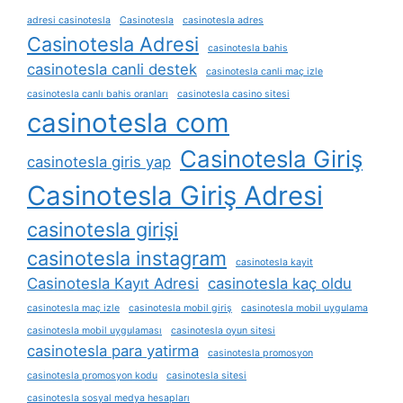
adresi casinotesla
Casinotesla
casinotesla adres
Casinotesla Adresi
casinotesla bahis
casinotesla canli destek
casinotesla canli maç izle
casinotesla canlı bahis oranları
casinotesla casino sitesi
casinotesla com
Casinotesla Giriş
casinotesla giris yap
Casinotesla Giriş Adresi
casinotesla girişi
casinotesla instagram
casinotesla kayit
Casinotesla Kayıt Adresi
casinotesla kaç oldu
casinotesla maç izle
casinotesla mobil giriş
casinotesla mobil uygulama
casinotesla mobil uygulaması
casinotesla oyun sitesi
casinotesla para yatirma
casinotesla promosyon
casinotesla promosyon kodu
casinotesla sitesi
casinotesla sosyal medya hesapları