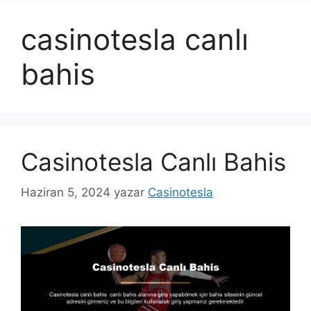
casinotesla canlı
bahis
Casinotesla Canlı Bahis
Haziran 5, 2024
yazar
Casinotesla