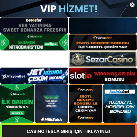
×
CASİNOTESLA GİRİŞ İÇİN TIKLAYINIZ!