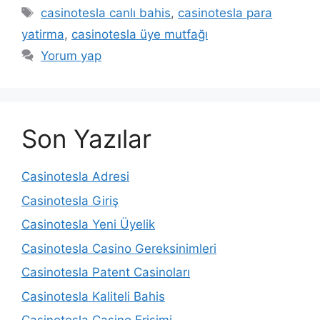
Etiketler
casinotesla canlı bahis
,
casinotesla para
yatirma
,
casinotesla üye mutfağı
Yorum yap
Son Yazılar
Casinotesla Adresi
Casinotesla Giriş
Casinotesla Yeni Üyelik
Casinotesla Casino Gereksinimleri
Casinotesla Patent Casinoları
Casinotesla Kaliteli Bahis