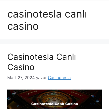
casinotesla canlı
casino
Casinotesla Canlı
Casino
Mart 27, 2024
yazar
Casinotesla