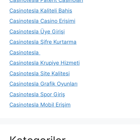
Casinotesla Patent Casinoları
Casinotesla Kaliteli Bahis
Casinotesla Casino Erişimi
Casinotesla Üye Girişi
Casinotesla Şifre Kurtarma
Casinotesla
Casinotesla Krupiye Hizmeti
Casinotesla Site Kalitesi
Casinotesla Grafik Oyunları
Casinotesla Spor Giriş
Casinotesla Mobil Erişim