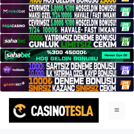
İçeriğe
atla
Menü