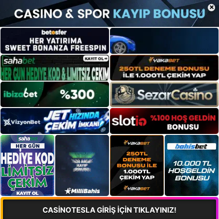
×
CASİNOTESLA GİRİŞ İÇİN TIKLAYINIZ!