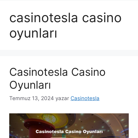
casinotesla casino
oyunları
Casinotesla Casino
Oyunları
Temmuz 13, 2024
yazar
Casinotesla