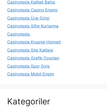
Casinotesla Kaliteli Bahis
Casinotesla Casino Erişimi
Casinotesla Üye Girişi
Casinotesla Şifre Kurtarma
Casinotesla
Casinotesla Krupiye Hizmeti
Casinotesla Site Kalitesi
Casinotesla Grafik Oyunları
Casinotesla Spor Giriş
Casinotesla Mobil Erişim
Kategoriler