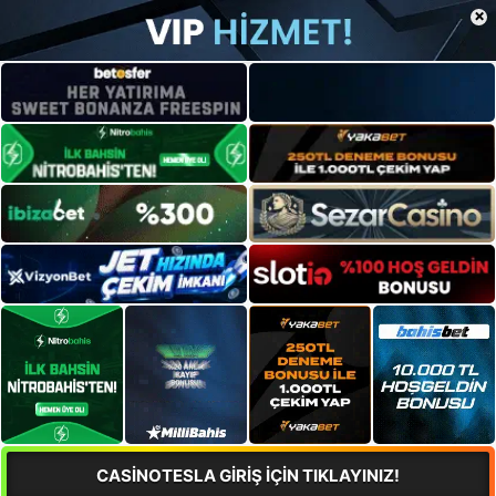
×
CASİNOTESLA GİRİŞ İÇİN TIKLAYINIZ!