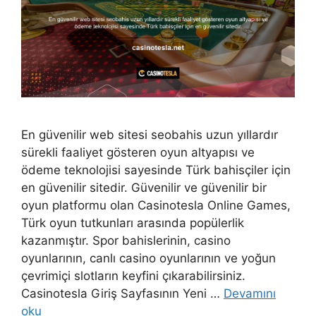
En güvenilir web sitesi seobahis uzun yıllardır
sürekli faaliyet gösteren oyun altyapısı ve
ödeme teknolojisi sayesinde Türk bahisçiler için
en güvenilir sitedir. Güvenilir ve güvenilir bir
oyun platformu olan Casinotesla Online Games,
Türk oyun tutkunları arasında popülerlik
kazanmıştır. Spor bahislerinin, casino
oyunlarının, canlı casino oyunlarının ve yoğun
çevrimiçi slotların keyfini çıkarabilirsiniz.
Casinotesla Giriş Sayfasının Yeni …
Devamını
oku