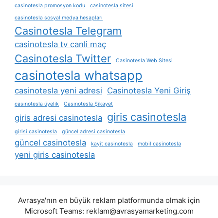
casinotesla promosyon kodu
casinotesla sitesi
casinotesla sosyal medya hesapları
Casinotesla Telegram
casinotesla tv canli maç
Casinotesla Twitter
Casinotesla Web Sitesi
casinotesla whatsapp
casinotesla yeni adresi
Casinotesla Yeni Giriş
casinotesla üyelik
Casinotesla Şikayet
giris casinotesla
giris adresi casinotesla
girisi casinotesla
güncel adresi casinotesla
güncel casinotesla
kayit casinotesla
mobil casinotesla
yeni giris casinotesla
Avrasya'nın en büyük reklam platformunda olmak için
Microsoft Teams:
reklam@avrasyamarketing.com