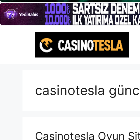
İçeriğe
atla
casinotesla günc
Casinotesla Oyun Sit