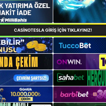
CASİNOTESLA GİRİŞ İÇİN TIKLAYINIZ!