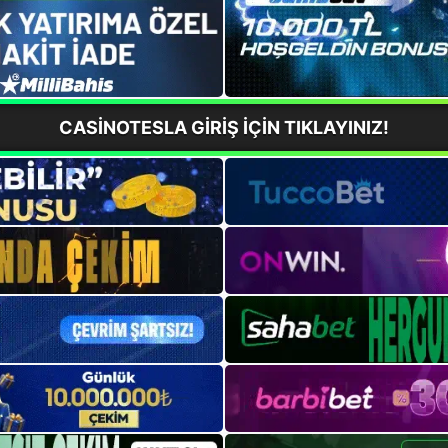
CASİNOTESLA GİRİŞ İÇİN TIKLAYINIZ!