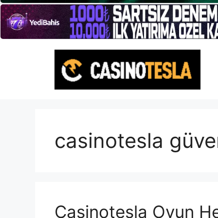
İçeriğe
atla
casinotesla güven
Casinotesla Oyun H