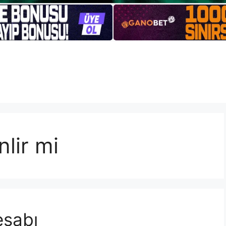
lir mi
esabı