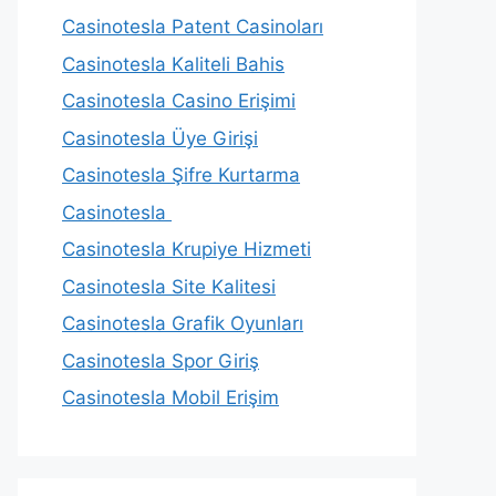
Casinotesla Patent Casinoları
Casinotesla Kaliteli Bahis
Casinotesla Casino Erişimi
Casinotesla Üye Girişi
Casinotesla Şifre Kurtarma
Casinotesla
Casinotesla Krupiye Hizmeti
Casinotesla Site Kalitesi
Casinotesla Grafik Oyunları
Casinotesla Spor Giriş
Casinotesla Mobil Erişim