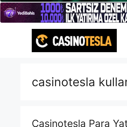
İçeriğe
atla
casinotesla kullan
Casinotesla Para Ya