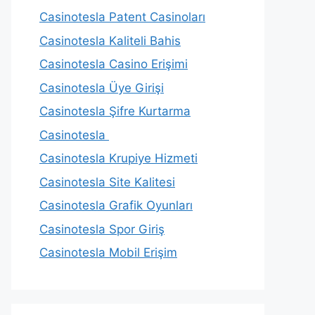
Casinotesla Patent Casinoları
Casinotesla Kaliteli Bahis
Casinotesla Casino Erişimi
Casinotesla Üye Girişi
Casinotesla Şifre Kurtarma
Casinotesla
Casinotesla Krupiye Hizmeti
Casinotesla Site Kalitesi
Casinotesla Grafik Oyunları
Casinotesla Spor Giriş
Casinotesla Mobil Erişim