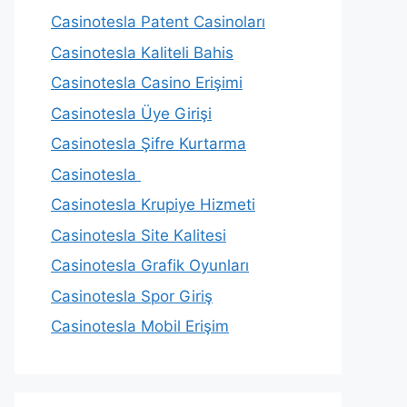
Casinotesla Patent Casinoları
Casinotesla Kaliteli Bahis
Casinotesla Casino Erişimi
Casinotesla Üye Girişi
Casinotesla Şifre Kurtarma
Casinotesla
Casinotesla Krupiye Hizmeti
Casinotesla Site Kalitesi
Casinotesla Grafik Oyunları
Casinotesla Spor Giriş
Casinotesla Mobil Erişim