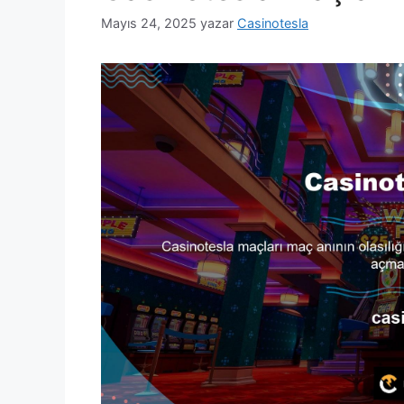
Mayıs 24, 2025
yazar
Casinotesla