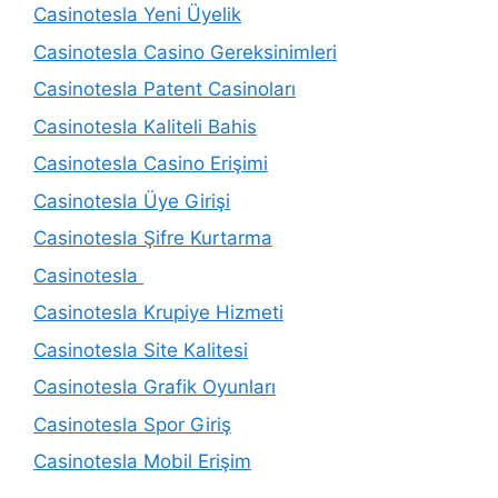
Casinotesla Yeni Üyelik
Casinotesla Casino Gereksinimleri
Casinotesla Patent Casinoları
Casinotesla Kaliteli Bahis
Casinotesla Casino Erişimi
Casinotesla Üye Girişi
Casinotesla Şifre Kurtarma
Casinotesla
Casinotesla Krupiye Hizmeti
Casinotesla Site Kalitesi
Casinotesla Grafik Oyunları
Casinotesla Spor Giriş
Casinotesla Mobil Erişim