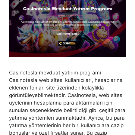
Casinotesla mevduat yatırım programı
Casinotesla web sitesi kullanıcıları, hesaplarına
eklenen fonları site üzerinden kolaylıkla
görüntüleyebilmektedir. Casinotesla, web sitesi
üyelerinin hesaplarına para aktarmaları için
sunulan seçeneklerde belirtildiği gibi çeşitli para
yatırma yöntemleri sunmaktadır. Ayrıca, bu para
yatırma yöntemlerinin her biri kullanıcılara cazip
bonuslar ve özel fırsatlar sunar. Bu cazip