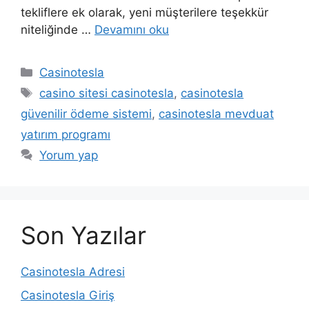
tekliflere ek olarak, yeni müşterilere teşekkür
niteliğinde …
Devamını oku
Kategoriler
Casinotesla
Etiketler
casino sitesi casinotesla
,
casinotesla
güvenilir ödeme sistemi
,
casinotesla mevduat
yatırım programı
Yorum yap
Son Yazılar
Casinotesla Adresi
Casinotesla Giriş