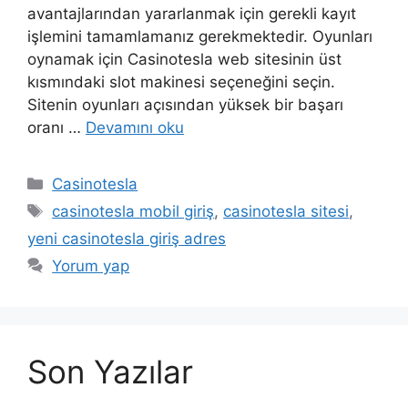
avantajlarından yararlanmak için gerekli kayıt
işlemini tamamlamanız gerekmektedir. Oyunları
oynamak için Casinotesla web sitesinin üst
kısmındaki slot makinesi seçeneğini seçin.
Sitenin oyunları açısından yüksek bir başarı
oranı …
Devamını oku
Kategoriler
Casinotesla
Etiketler
casinotesla mobil giriş
,
casinotesla sitesi
,
yeni casinotesla giriş adres
Yorum yap
Son Yazılar